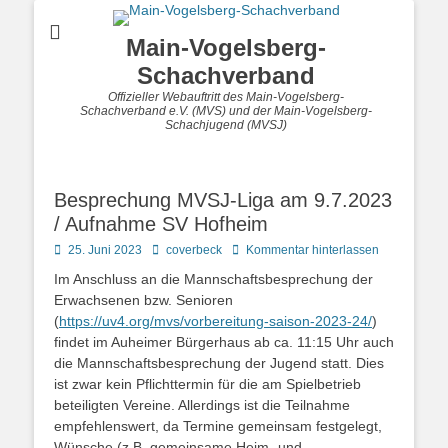
Main-Vogelsberg-
Schachverband
Offizieller Webauftritt des Main-Vogelsberg-
Schachverband e.V. (MVS) und der Main-Vogelsberg-
Schachjugend (MVSJ)
Besprechung MVSJ-Liga am 9.7.2023
/ Aufnahme SV Hofheim
Posted
Autor
25. Juni 2023
coverbeck
Kommentar hinterlassen
on
Im Anschluss an die Mannschaftsbesprechung der
Erwachsenen bzw. Senioren
(
https://uv4.org/mvs/vorbereitung-saison-2023-24/
)
findet im Auheimer Bürgerhaus ab ca. 11:15 Uhr auch
die Mannschaftsbesprechung der Jugend statt. Dies
ist zwar kein Pflichttermin für die am Spielbetrieb
beteiligten Vereine. Allerdings ist die Teilnahme
empfehlenswert, da Termine gemeinsam festgelegt,
Wünsche (z.B. gemeinsame Heim- und