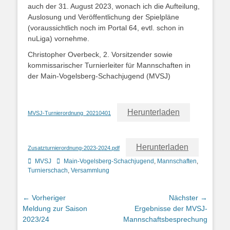
auch der 31. August 2023, wonach ich die Aufteilung,
Auslosung und Veröffentlichung der Spielpläne
(voraussichtlich noch im Portal 64, evtl. schon in
nuLiga) vornehme.
Christopher Overbeck, 2. Vorsitzender sowie
kommissarischer Turnierleiter für Mannschaften in
der Main-Vogelsberg-Schachjugend (MVSJ)
Herunterladen
MVSJ-Turnierordnung_20210401
Herunterladen
Zusatzturnierordnung-2023-2024.pdf
Kategorien
Schlagworte
MVSJ
Main-Vogelsberg-Schachjugend
,
Mannschaften
,
Turnierschach
,
Versammlung
Beitragsnavigation
← Vorheriger
Nächster →
Vorheriger
Nächster
Meldung zur Saison
Ergebnisse der MVSJ-
Beitrag:
Beitrag:
2023/24
Mannschaftsbesprechung