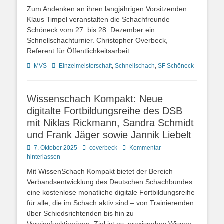
Zum Andenken an ihren langjährigen Vorsitzenden
Klaus Timpel veranstalten die Schachfreunde
Schöneck vom 27. bis 28. Dezember ein
Schnellschachturnier. Christopher Overbeck,
Referent für Öffentlichkeitsarbeit
Kategorien
Schlagworte
MVS
Einzelmeisterschaft
,
Schnellschach
,
SF Schöneck
Wissenschach Kompakt: Neue
digitalte Fortbildungsreihe des DSB
mit Niklas Rickmann, Sandra Schmidt
und Frank Jäger sowie Jannik Liebelt
Posted
Autor
7. Oktober 2025
coverbeck
Kommentar
on
hinterlassen
Mit WissenSchach Kompakt bietet der Bereich
Verbandsentwicklung des Deutschen Schachbundes
eine kostenlose monatliche digitale Fortbildungsreihe
für alle, die im Schach aktiv sind – von Trainierenden
über Schiedsrichtenden bis hin zu