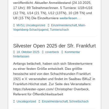
veröffentlicht. Aktueller Anmeldestand (24.10.2025,
17 Uhr): 89 Teilnehmer/innen. 5 Turniere: U18+U16
(12 TN), U14 (21 TN), U12 (13TN), 10 (28 TN) und
U8 (15 TN) Die Einzelturniere
weiterlesen…
Kategorien
Schlagworte
MVSJ
,
Uncategorized
Einzelmeisterschaft
,
Main-
Vogelsberg-Schachjugend
,
Turnierschach
Silvester Open 2025 der Sfr. Frankfurt
Posted
Autor
18. Oktober 2025
coverbeck
Kommentar
on
hinterlassen
Anfangs belächelt, haben sich sich Silvesterturniere
zu einer festen Größe entwickelt. Das größte
hessische wird von den Schachfreunden Frankfurt
1921 e.V. veranstaltet und findet im Saalbau BiKuZ in
Frankfurt-Höchst statt. Zur Seite des Veranstalters:
https://silvester-open.com/ Christopher Overbeck,
Referent für Öffentlichkeitsarbeit
Kategorien
Schlagworte
Uncategorized
Einzelmeisterschaft
,
Schnellschach