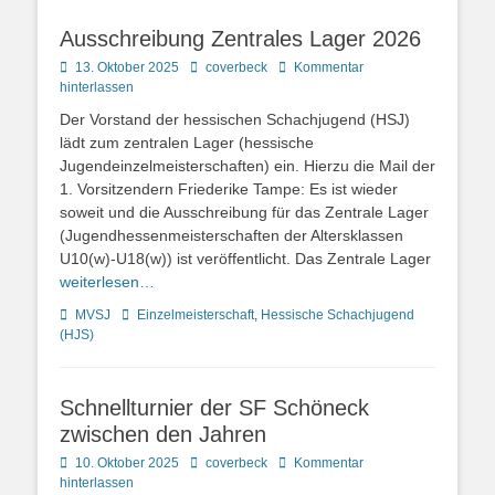
Ausschreibung Zentrales Lager 2026
Posted
Autor
13. Oktober 2025
coverbeck
Kommentar
on
hinterlassen
Der Vorstand der hessischen Schachjugend (HSJ)
lädt zum zentralen Lager (hessische
Jugendeinzelmeisterschaften) ein. Hierzu die Mail der
1. Vorsitzendern Friederike Tampe: Es ist wieder
soweit und die Ausschreibung für das Zentrale Lager
(Jugendhessenmeisterschaften der Altersklassen
U10(w)-U18(w)) ist veröffentlicht. Das Zentrale Lager
weiterlesen…
Kategorien
Schlagworte
MVSJ
Einzelmeisterschaft
,
Hessische Schachjugend
(HJS)
Schnellturnier der SF Schöneck
zwischen den Jahren
Posted
Autor
10. Oktober 2025
coverbeck
Kommentar
on
hinterlassen