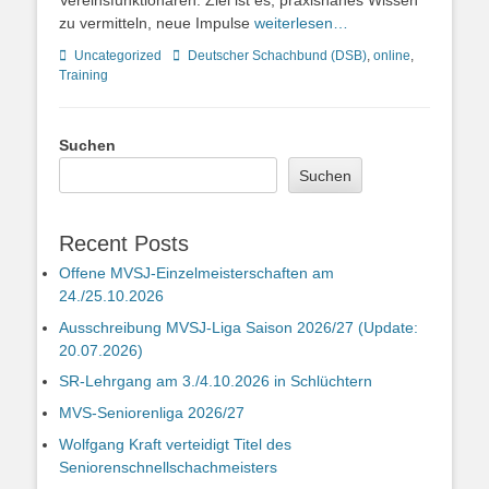
Vereinsfunktionären. Ziel ist es, praxisnahes Wissen
zu vermitteln, neue Impulse
weiterlesen…
Kategorien
Schlagworte
Uncategorized
Deutscher Schachbund (DSB)
,
online
,
Training
Suchen
Suchen
Recent Posts
Offene MVSJ-Einzelmeisterschaften am
24./25.10.2026
Ausschreibung MVSJ-Liga Saison 2026/27 (Update:
20.07.2026)
SR-Lehrgang am 3./4.10.2026 in Schlüchtern
MVS-Seniorenliga 2026/27
Wolfgang Kraft verteidigt Titel des
Seniorenschnellschachmeisters