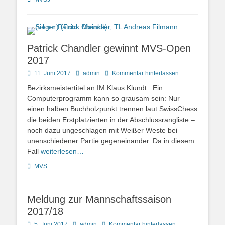
Patrick Chandler gewinnt MVS-Open
2017
Posted
Autor
11. Juni 2017
admin
Kommentar hinterlassen
on
Bezirksmeistertitel an IM Klaus Klundt Ein
Computerprogramm kann so grausam sein: Nur
einen halben Buchholzpunkt trennen laut SwissChess
die beiden Erstplatzierten in der Abschlussrangliste –
noch dazu ungeschlagen mit Weißer Weste bei
unenschiedener Partie gegeneinander. Da in diesem
Fall
weiterlesen…
Kategorien
MVS
Meldung zur Mannschaftssaison
2017/18
Posted
Autor
5. Juni 2017
admin
Kommentar hinterlassen