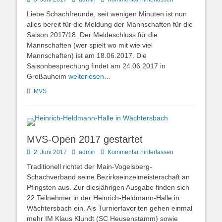
on
Liebe Schachfreunde, seit wenigen Minuten ist nun
alles bereit für die Meldung der Mannschaften für die
Saison 2017/18. Der Meldeschluss für die
Mannschaften (wer spielt wo mit wie viel
Mannschaften) ist am 18.06.2017. Die
Saisonbesprechung findet am 24.06.2017 in
Großauheim
weiterlesen…
Kategorien
MVS
MVS-Open 2017 gestartet
Posted
Autor
2. Juni 2017
admin
Kommentar hinterlassen
on
Traditionell richtet der Main-Vogelsberg-
Schachverband seine Bezirkseinzelmeisterschaft an
Pfingsten aus. Zur diesjährigen Ausgabe finden sich
22 Teilnehmer in der Heinrich-Heldmann-Halle in
Wächtersbach ein. Als Turnierfavoriten gehen einmal
mehr IM Klaus Klundt (SC Heusenstamm) sowie