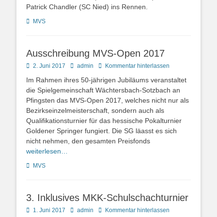
Patrick Chandler (SC Nied) ins Rennen.
Kategorien
MVS
Ausschreibung MVS-Open 2017
Posted
Autor
2. Juni 2017
admin
Kommentar hinterlassen
on
Im Rahmen ihres 50-jährigen Jubiläums veranstaltet
die Spielgemeinschaft Wächtersbach-Sotzbach an
Pfingsten das MVS-Open 2017, welches nicht nur als
Bezirkseinzelmeisterschaft, sondern auch als
Qualifikationsturnier für das hessische Pokalturnier
Goldener Springer fungiert. Die SG läasst es sich
nicht nehmen, den gesamten Preisfonds
weiterlesen…
Kategorien
MVS
3. Inklusives MKK-Schulschachturnier
Posted
Autor
1. Juni 2017
admin
Kommentar hinterlassen