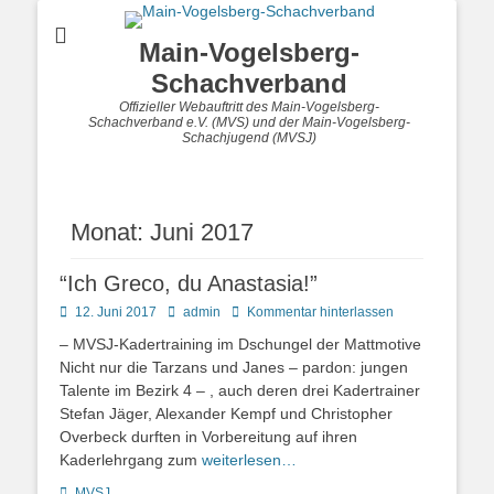
Main-Vogelsberg-
Schachverband
Offizieller Webauftritt des Main-Vogelsberg-
Schachverband e.V. (MVS) und der Main-Vogelsberg-
Schachjugend (MVSJ)
Monat:
Juni 2017
“Ich Greco, du Anastasia!”
Posted
Autor
12. Juni 2017
admin
Kommentar hinterlassen
on
– MVSJ-Kadertraining im Dschungel der Mattmotive
Nicht nur die Tarzans und Janes – pardon: jungen
Talente im Bezirk 4 – , auch deren drei Kadertrainer
Stefan Jäger, Alexander Kempf und Christopher
Overbeck durften in Vorbereitung auf ihren
Kaderlehrgang zum
weiterlesen…
Kategorien
MVSJ