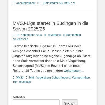
Kategorien
Schlagworte
Uncategorized
1. Hainstädter SC 1950 e.V.
MVSJ-Liga startet in Büdingen in die
Saison 2025/26
Posted
Autor
12. September 2025
coverbeck
Kommentar
on
hinterlassen
Größte hessische Liga mit 19 Teams Nur noch
wenige Schachbezirke in Hessen bieten für ihre
jüngsten Mitglieder eine eigene Jugendliga an. Nicht
ohne Stolz vermeldet daher die Main-Vogelsberg-
Schachjugend (MVSJ) im Bezirk 4 einen neuen
Rekord: 19 Teams streiten in dem
weiterlesen…
Kategorien
Schlagworte
MVSJ
Main-Vogelsberg-Schachjugend
,
Mannschaften
,
Turnierschach
Suchen
Suchen