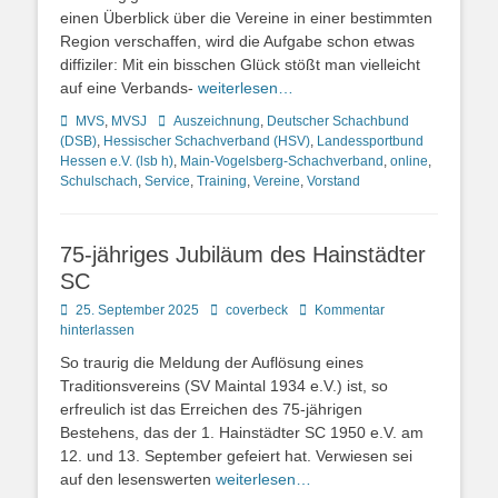
einen Überblick über die Vereine in einer bestimmten
Region verschaffen, wird die Aufgabe schon etwas
diffiziler: Mit ein bisschen Glück stößt man vielleicht
auf eine Verbands-
weiterlesen…
Kategorien
Schlagworte
MVS
,
MVSJ
Auszeichnung
,
Deutscher Schachbund
(DSB)
,
Hessischer Schachverband (HSV)
,
Landessportbund
Hessen e.V. (lsb h)
,
Main-Vogelsberg-Schachverband
,
online
,
Schulschach
,
Service
,
Training
,
Vereine
,
Vorstand
75-jähriges Jubiläum des Hainstädter
SC
Posted
Autor
25. September 2025
coverbeck
Kommentar
on
hinterlassen
So traurig die Meldung der Auflösung eines
Traditionsvereins (SV Maintal 1934 e.V.) ist, so
erfreulich ist das Erreichen des 75-jährigen
Bestehens, das der 1. Hainstädter SC 1950 e.V. am
12. und 13. September gefeiert hat. Verwiesen sei
auf den lesenswerten
weiterlesen…