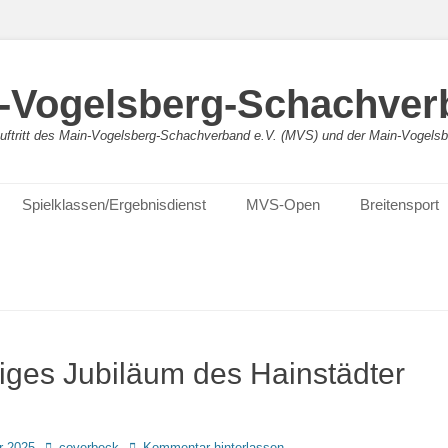
-Vogelsberg-Schachver
bauftritt des Main-Vogelsberg-Schachverband e.V. (MVS) und der Main-Vogel
Spielklassen/Ergebnisdienst
MVS-Open
Breitensport
riges Jubiläum des Hainstädter
Autor
r 2025
coverbeck
Kommentar hinterlassen