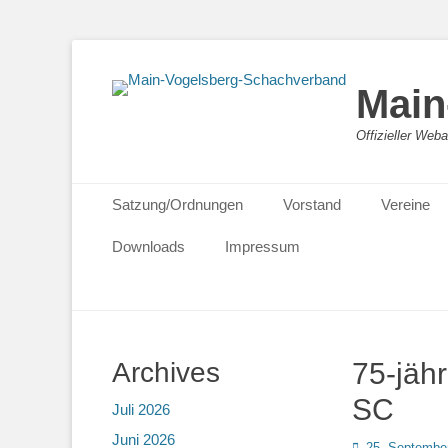
Main
Offizieller We
Primäres Menü
Zum
Satzung/Ordnungen
Vorstand
Vereine
Inhalt
springen
Downloads
Impressum
Archives
75-jäh
SC
Juli 2026
Juni 2026
Posted
25. Septembe