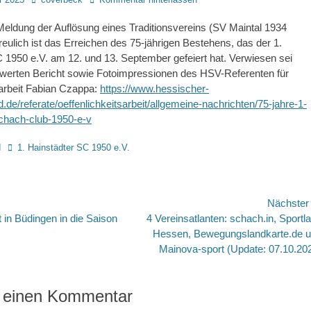
 Meldung der Auflösung eines Traditionsvereins (SV Maintal 1934
rfreulich ist das Erreichen des 75-jährigen Bestehens, das der 1.
 1950 e.V. am 12. und 13. September gefeiert hat. Verwiesen sei
swerten Bericht sowie Fotoimpressionen des HSV-Referenten für
sarbeit Fabian Czappa:
https://www.hessischer-
de/referate/oeffenlichkeitsarbeit/allgemeine-nachrichten/75-jahre-1-
schach-club-1950-e-v
Schlagworte
d
1. Hainstädter SC 1950 e.V.
avigation
Nächste
Nächster
 in Büdingen in die Saison
4 Vereinsatlanten: schach.in, Sportl
Beitrag:
Hessen, Bewegungslandkarte.de 
Mainova-sport (Update: 07.10.20
 einen Kommentar