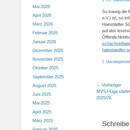
on
Mai 2026
So traurig die
April 2026
e.V.) ist, so e
März 2026
Hainstädter SC
auf den lesen
Februar 2026
Öffentlichkeit
Januar 2026
schachverband.
hainstaedter-
Dezember 2025
November 2025
Kategorien
Uncategorize
Oktober 2025
September 2025
Beitragsn
← Vorheriger
August 2025
Vorheriger
MVSJ-Liga startet
Juni 2025
Beitrag:
2025/26
Mai 2025
April 2025
März 2025
Schreibe
Februar 2025