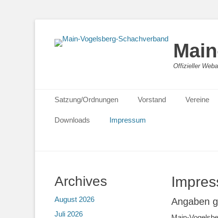
Main
Offizieller We
Primäres Menü
Zum
Satzung/Ordnungen
Vorstand
Vereine
Inhalt
springen
Downloads
Impressum
Archives
Impre
August 2026
Angaben 
Juli 2026
Main-Vogelsbe