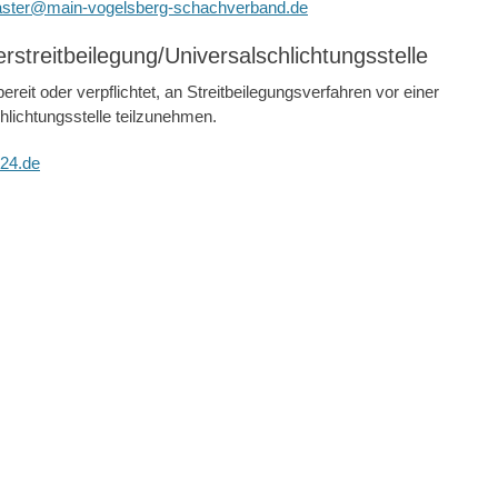
ster@main-vogelsberg-schachverband.de
­streit­beilegung/Universal­schlichtungs­stelle
bereit oder verpflichtet, an Streitbeilegungsverfahren vor einer
lichtungsstelle teilzunehmen.
t24.de