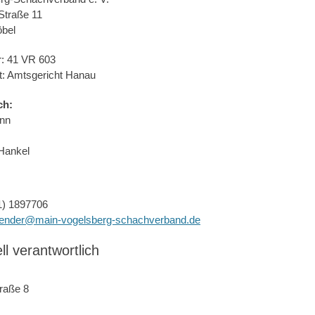
Straße 11
bel
r: 41 VR 603
t: Amtsgericht Hanau
ch:
ann
 Hankel
1) 1897706
zender@main-vogelsberg-schachverband.de
ll verantwortlich
raße 8