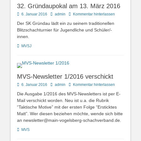
32. Gründaupokal am 13. März 2016
Posted
Autor
6. Januar 2016
admin
Kommentar hinterlassen
on
Der SK Gründau lädt ein zu seinem traditionellen
Blitzschachturnier für Jugendliche und Schüler/-
innen.
Kategorien
MVSJ
MVS-Newsletter 1/2016 verschickt
Posted
Autor
6. Januar 2016
admin
Kommentar hinterlassen
on
Die Ausgabe 1/2016 des MVS-Newsletters ist per E-
Mail verschickt worden. Neu ist u.a. die Rubrik
“Taktische Motive” mit der ersten Folge “Ersticktes
Matt”. Wer diesen beziehen möchte, wende sich bitte
an newsletter@main-vogelsberg-schachverband.de.
Kategorien
MVS