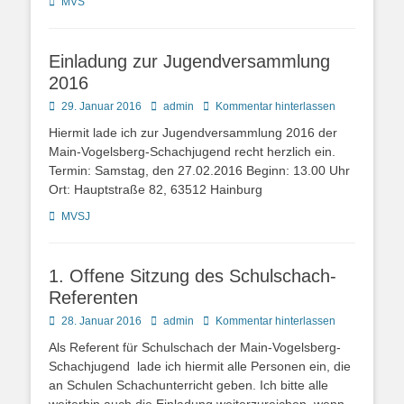
Kategorien
MVS
Einladung zur Jugendversammlung
2016
Posted
Autor
29. Januar 2016
admin
Kommentar hinterlassen
on
Hiermit lade ich zur Jugendversammlung 2016 der
Main-Vogelsberg-Schachjugend recht herzlich ein.
Termin: Samstag, den 27.02.2016 Beginn: 13.00 Uhr
Ort: Hauptstraße 82, 63512 Hainburg
Kategorien
MVSJ
1. Offene Sitzung des Schulschach-
Referenten
Posted
Autor
28. Januar 2016
admin
Kommentar hinterlassen
on
Als Referent für Schulschach der Main-Vogelsberg-
Schachjugend lade ich hiermit alle Personen ein, die
an Schulen Schachunterricht geben. Ich bitte alle