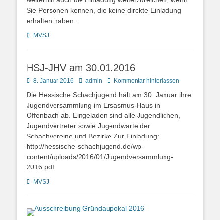
weiterhin auch die Einladung weiterzureichen, wenn
Sie Personen kennen, die keine direkte Einladung
erhalten haben.
Kategorien
MVSJ
HSJ-JHV am 30.01.2016
Posted
Autor
8. Januar 2016
admin
Kommentar hinterlassen
on
Die Hessische Schachjugend hält am 30. Januar ihre
Jugendversammlung im Ersasmus-Haus in
Offenbach ab. Eingeladen sind alle Jugendlichen,
Jugendvertreter sowie Jugendwarte der
Schachvereine und Bezirke.Zur Einladung:
http://hessische-schachjugend.de/wp-
content/uploads/2016/01/Jugendversammlung-
2016.pdf
Kategorien
MVSJ