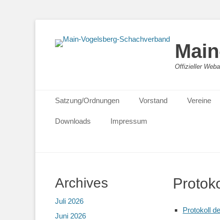
Main
Offizieller We
Primäres Menü
Zum
Satzung/Ordnungen
Vorstand
Vereine
Inhalt
springen
Downloads
Impressum
Archives
Protoko
Juli 2026
Protokoll 
Juni 2026