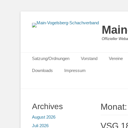
Main
Offizieller We
Primäres Menü
Zum
Satzung/Ordnungen
Vorstand
Vereine
Inhalt
springen
Downloads
Impressum
Archives
Monat
August 2026
VSG 18
Juli 2026