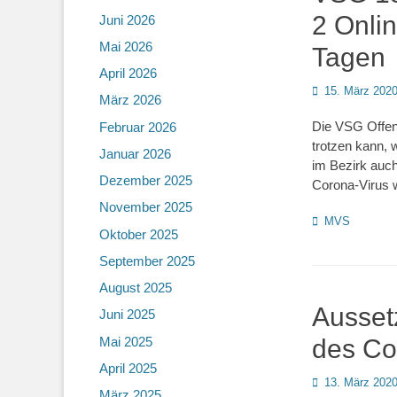
2 Onli
Juni 2026
Mai 2026
Tagen
April 2026
Posted
15. März 202
März 2026
on
Die VSG Offenb
Februar 2026
trotzen kann, 
Januar 2026
im Bezirk auc
Dezember 2025
Corona-Virus w
November 2025
Kategorien
MVS
Oktober 2025
September 2025
August 2025
Ausset
Juni 2025
Mai 2025
des Co
April 2025
Posted
13. März 202
März 2025