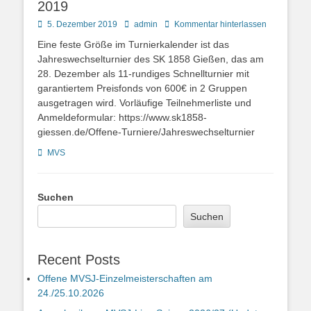
2019
Posted
Autor
5. Dezember 2019
admin
Kommentar hinterlassen
on
Eine feste Größe im Turnierkalender ist das
Jahreswechselturnier des SK 1858 Gießen, das am
28. Dezember als 11-rundiges Schnellturnier mit
garantiertem Preisfonds von 600€ in 2 Gruppen
ausgetragen wird. Vorläufige Teilnehmerliste und
Anmeldeformular: https://www.sk1858-
giessen.de/Offene-Turniere/Jahreswechselturnier
Kategorien
MVS
Suchen
Suchen
Recent Posts
Offene MVSJ-Einzelmeisterschaften am
24./25.10.2026