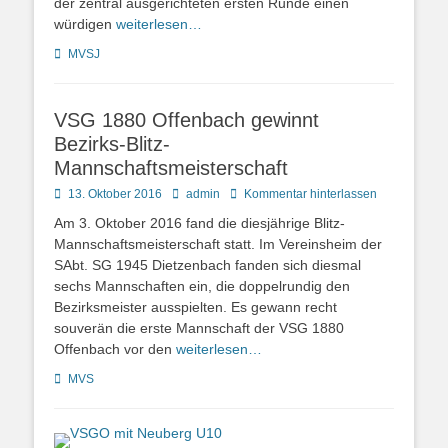
der zentral ausgerichteten ersten Runde einen
würdigen
weiterlesen…
Kategorien
MVSJ
VSG 1880 Offenbach gewinnt
Bezirks-Blitz-
Mannschaftsmeisterschaft
Posted
Autor
13. Oktober 2016
admin
Kommentar hinterlassen
on
Am 3. Oktober 2016 fand die diesjährige Blitz-
Mannschaftsmeisterschaft statt. Im Vereinsheim der
SAbt. SG 1945 Dietzenbach fanden sich diesmal
sechs Mannschaften ein, die doppelrundig den
Bezirksmeister ausspielten. Es gewann recht
souverän die erste Mannschaft der VSG 1880
Offenbach vor den
weiterlesen…
Kategorien
MVS