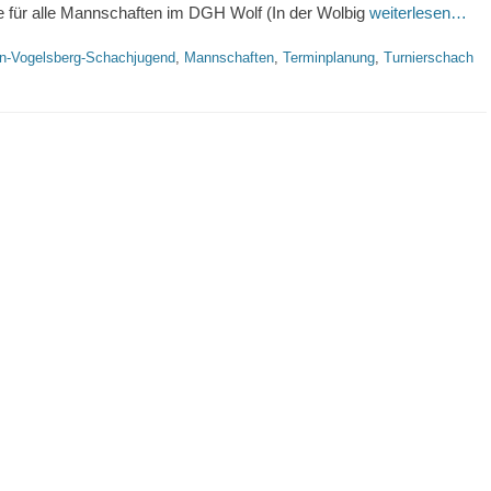
e für alle Mannschaften im DGH Wolf (In der Wolbig
weiterlesen…
gworte
n-Vogelsberg-Schachjugend
,
Mannschaften
,
Terminplanung
,
Turnierschach