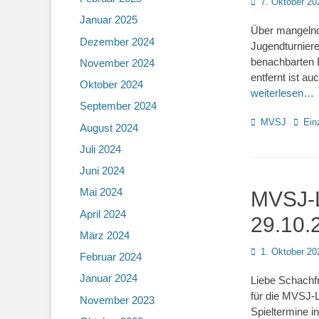
Posted
7. Oktober 20
on
Januar 2025
Über mangelnd
Dezember 2024
Jugendturniere
benachbarten B
November 2024
entfernt ist a
Oktober 2024
weiterlesen…
September 2024
Kategorien
Schla
MVSJ
Ein
August 2024
Juli 2024
Juni 2024
Mai 2024
MVSJ-L
April 2024
29.10.
März 2024
Posted
1. Oktober 20
Februar 2024
on
Januar 2024
Liebe Schachf
für die MVSJ-L
November 2023
Spieltermine i