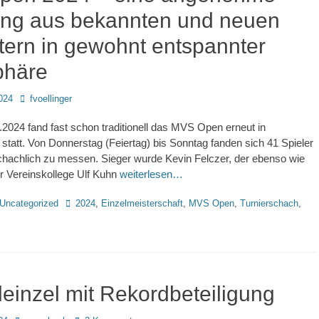
ng aus bekannten und neuen
tern in gewohnt entspannter
phäre
Autor
024
fvoellinger
2024 fand fast schon traditionell das MVS Open erneut in
tatt. Von Donnerstag (Feiertag) bis Sonntag fanden sich 41 Spieler
chachlich zu messen. Sieger wurde Kevin Felczer, der ebenso wie
r Vereinskollege Ulf Kuhn
weiterlesen…
Schlagworte
Uncategorized
2024
,
Einzelmeisterschaft
,
MVS Open
,
Turnierschach
,
einzel mit Rekordbeteiligung