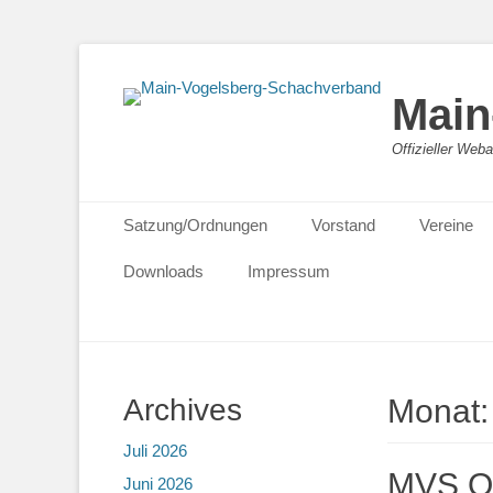
Main
Offizieller We
Primäres Menü
Zum
Satzung/Ordnungen
Vorstand
Vereine
Inhalt
springen
Downloads
Impressum
Archives
Monat
Juli 2026
MVS O
Juni 2026