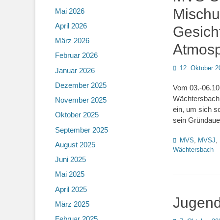
Mischu
Mai 2026
April 2026
Gesich
März 2026
Atmos
Februar 2026
Posted
12. Oktober 2
Januar 2026
on
Dezember 2025
Vom 03.-06.10.
Wächtersbach s
November 2025
ein, um sich s
Oktober 2025
sein Gründaue
September 2025
Kategorien
MVS
,
MVSJ
,
August 2025
Wächtersbach
Juni 2025
Mai 2025
April 2025
Jugend
März 2025
Februar 2025