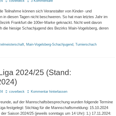
Autor
24
coverbeck
3 Kommentare
e Teilnahme können sich Veranstalter von Kinder- und
n in diesen Tagen nicht beschweren. So hat man letztes Jahr im
ezirk Frankfurt die 100er-Marke geknackt. Nicht weit davon
uch die hiesige Schachjugend des Bezirks Main-Vogelsberg, deren
gworte
zelmeisterschaft
,
Main-Vogelsberg-Schachjugend
,
Turnierschach
iga 2024/25 (Stand:
2024)
Autor
24
coverbeck
Kommentar hinterlassen
reunde, auf der Mannschaftsbesprechung wurden folgende Termine
iga festgelegt: Stichtag für die Mannschaftsmeldung: 15.10.2024
n der Saison 2024/25 (jeweils sonntags um 14 Uhr): 1.) 17.11.2024: