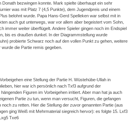
 Donath bezwingen konnte. Mark spielte überhaupt ein sehr
Turnier was mit Platz 7 (4,5 Punkte), dem Jugendpreis und einem
lus belohnt wurde. Papa Hans-Gerd Spelleken war selbst mit in
en auch gut unterwegs, war vor allem aber begeistert vom Sohn,
ich immer weiter überflügelt. Andere Spieler gingen noch im Endspiel
n, bis es draußen dunkel. In der Diagrammstellung wurde
hn) probierte Schwarz noch auf den vollen Punkt zu gehen, weitere
 wurde die Partie remis gegeben.
m Vorbeigehen eine Stellung der Partie H. Wüstehübe-Ullah in
lieben, hier war ich persönlich nach Txf3 aufgrund der
hängenden Figuren im Vorbeigehen irritiert. Aber man hat ja auch
eigenen Partie zu tun, wenn man versucht, Figuren, die gefangen
 noch zu retten. Hier die Stellung der zuvor genannten Partie (aus
gen ging Weiß mit Mehrmaterial siegreich hervor): es folgte 15. Lxf3
 Lxg5 Txe6