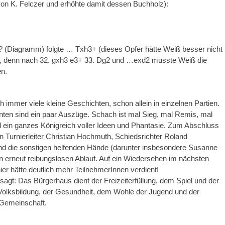
on K. Felczer und erhöhte damit dessen Buchholz):
? (Diagramm) folgte … Txh3+ (dieses Opfer hätte Weiß besser nicht
denn nach 32. gxh3 e3+ 33. Dg2 und …exd2 musste Weiß die
en.
ch immer viele kleine Geschichten, schon allein in einzelnen Partien.
nten sind ein paar Auszüge. Schach ist mal Sieg, mal Remis, mal
 ein ganzes Königreich voller Ideen und Phantasie. Zum Abschluss
n Turnierleiter Christian Hochmuth, Schiedsrichter Roland
d die sonstigen helfenden Hände (darunter insbesondere Susanne
n erneut reibungslosen Ablauf. Auf ein Wiedersehen im nächsten
ier hätte deutlich mehr TeilnehmerInnen verdient!
 sagt: Das Bürgerhaus dient der Freizeiterfüllung, dem Spiel und der
Volksbildung, der Gesundheit, dem Wohle der Jugend und der
 Gemeinschaft.