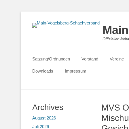
Main
Offizieller We
Primäres Menü
Zum
Satzung/Ordnungen
Vorstand
Vereine
Inhalt
springen
Downloads
Impressum
Archives
MVS O
Mischu
August 2026
Gesich
Juli 2026