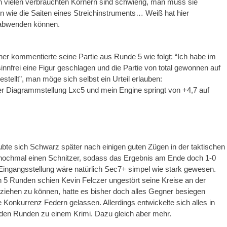
 vielen verbrauchten Körnern sind schwierig, man muss sie
en wie die Saiten eines Streichinstruments… Weiß hat hier
abwenden können.
er kommentierte seine Partie aus Runde 5 wie folgt: “Ich habe im
sinnfrei eine Figur geschlagen und die Partie von total gewonnen auf
gestellt”, man möge sich selbst ein Urteil erlauben:
 der Diagrammstellung Lxc5 und mein Engine springt von +4,7 auf
aubte sich Schwarz später nach einigen guten Zügen in der taktischen
 nochmal einen Schnitzer, sodass das Ergebnis am Ende doch 1-0
r Eingangsstellung wäre natürlich Sec7+ simpel wie stark gewesen.
 5 Runden schien Kevin Felczer ungestört seine Kreise an der
 ziehen zu können, hatte es bisher doch alles Gegner besiegen
 Konkurrenz Federn gelassen. Allerdings entwickelte sich alles in
iden Runden zu einem Krimi. Dazu gleich aber mehr.