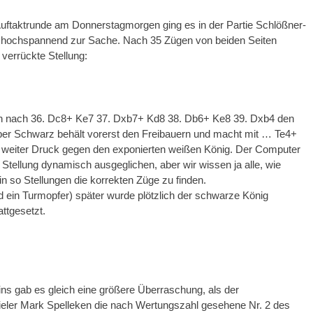
uftaktrunde am Donnerstagmorgen ging es in der Partie Schlößner-
t hochspannend zur Sache. Nach 35 Zügen von beiden Seiten
 verrückte Stellung:
ch nach 36. Dc8+ Ke7 37. Dxb7+ Kd8 38. Db6+ Ke8 39. Dxb4 den
ber Schwarz behält vorerst den Freibauern und macht mit … Te4+
 weiter Druck gegen den exponierten weißen König. Der Computer
 Stellung dynamisch ausgeglichen, aber wir wissen ja alle, wie
 in so Stellungen die korrekten Züge zu finden.
nd ein Turmopfer) später wurde plötzlich der schwarze König
ttgesetzt.
ns gab es gleich eine größere Überraschung, als der
ler Mark Spelleken die nach Wertungszahl gesehene Nr. 2 des