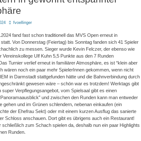
phäre
Autor
024
fvoellinger
2024 fand fast schon traditionell das MVS Open erneut in
tatt. Von Donnerstag (Feiertag) bis Sonntag fanden sich 41 Spieler
chachlich zu messen. Sieger wurde Kevin Felczer, der ebenso wie
r Vereinskollege Ulf Kuhn 5,5 Punkte aus den 7 Runden
s Turnier verlief erneut in familiärer Atmosphäre, es ist “klein aber
ich wären noch ein paar mehr SpielerInnen gekommen, wenn nicht
 HEM in Darmstadt stattgefunden hätte und die Bahnverbindung durch
ingeschränkt gewesen wäre – schön war es trotzdem! Werktags gibt
 super Verpflegungsangebot, vom Spielsaal gibt es einen
 “Panoramaausblick” und zwischen den Runden kann man entweder
ke gehen und im Grünen schlendern, nebenan einkaufen (ein
chte der Ehefrau Sekt) oder mit einem kurzen Ausflug das sanierte
r Schloss anschauen. Dort gibt es übrigens auch ein Restaurant!
 schließlich zum Schach spielen da, deshalb nun ein paar Highlights
lnen Runden.