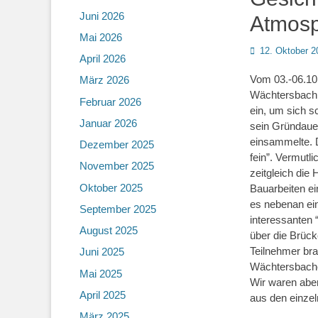
Juni 2026
Atmos
Mai 2026
Posted
12. Oktober 2
April 2026
on
Vom 03.-06.10.
März 2026
Wächtersbach s
Februar 2026
ein, um sich s
Januar 2026
sein Gründaue
einsammelte. Da
Dezember 2025
fein”. Vermutl
November 2025
zeitgleich die
Oktober 2025
Bauarbeiten e
es nebenan ein
September 2025
interessanten
August 2025
über die Brüc
Teilnehmer bra
Juni 2025
Wächtersbache
Mai 2025
Wir waren aber
April 2025
aus den einze
März 2025