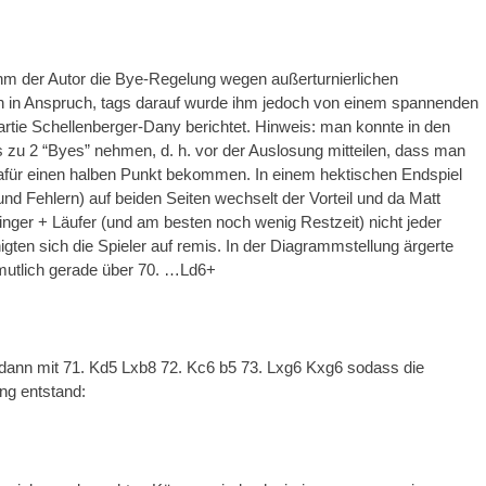
hm der Autor die Bye-Regelung wegen außerturnierlichen
en in Anspruch, tags darauf wurde ihm jedoch von einem spannenden
Partie Schellenberger-Dany berichtet. Hinweis: man konnte in den
 zu 2 “Byes” nehmen, d. h. vor der Auslosung mitteilen, dass man
dafür einen halben Punkt bekommen. In einem hektischen Endspiel
nd Fehlern) auf beiden Seiten wechselt der Vorteil und da Matt
inger + Läufer (und am besten noch wenig Restzeit) nicht jeder
nigten sich die Spieler auf remis. In der Diagrammstellung ärgerte
mutlich gerade über 70. …Ld6+
 dann mit 71. Kd5 Lxb8 72. Kc6 b5 73. Lxg6 Kxg6 sodass die
ung entstand: