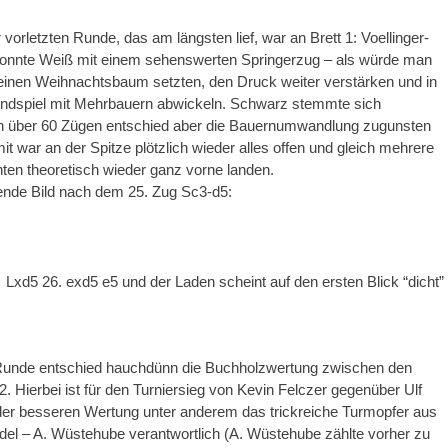
vorletzten Runde, das am längsten lief, war an Brett 1: Voellinger-
 konnte Weiß mit einem sehenswerten Springerzug – als würde man
 einen Weihnachtsbaum setzten, den Druck weiter verstärken und in
 Endspiel mit Mehrbauern abwickeln. Schwarz stemmte sich
h über 60 Zügen entschied aber die Bauernumwandlung zugunsten
t war an der Spitze plötzlich wieder alles offen und gleich mehrere
en theoretisch wieder ganz vorne landen.
ende Bild nach dem 25. Zug Sc3-d5:
… Lxd5 26. exd5 e5 und der Laden scheint auf den ersten Blick “dicht”
n Runde entschied hauchdünn die Buchholzwertung zwischen den
. Hierbei ist für den Turniersieg von Kevin Felczer gegenüber Ulf
er besseren Wertung unter anderem das trickreiche Turmopfer aus
del – A. Wüstehube verantwortlich (A. Wüstehube zählte vorher zu