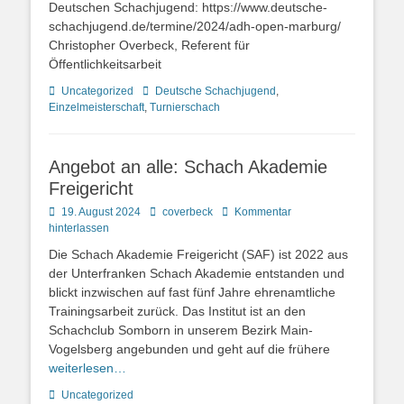
Deutschen Schachjugend: https://www.deutsche-
schachjugend.de/termine/2024/adh-open-marburg/
Christopher Overbeck, Referent für
Öffentlichkeitsarbeit
Kategorien
Schlagworte
Uncategorized
Deutsche Schachjugend
,
Einzelmeisterschaft
,
Turnierschach
Angebot an alle: Schach Akademie
Freigericht
Posted
Autor
19. August 2024
coverbeck
Kommentar
on
hinterlassen
Die Schach Akademie Freigericht (SAF) ist 2022 aus
der Unterfranken Schach Akademie entstanden und
blickt inzwischen auf fast fünf Jahre ehrenamtliche
Trainingsarbeit zurück. Das Institut ist an den
Schachclub Somborn in unserem Bezirk Main-
Vogelsberg angebunden und geht auf die frühere
weiterlesen…
Kategorien
Uncategorized