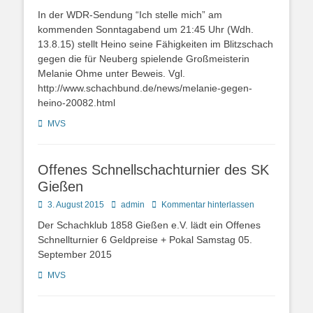
on
In der WDR-Sendung “Ich stelle mich” am
kommenden Sonntagabend um 21:45 Uhr (Wdh.
13.8.15) stellt Heino seine Fähigkeiten im Blitzschach
gegen die für Neuberg spielende Großmeisterin
Melanie Ohme unter Beweis. Vgl.
http://www.schachbund.de/news/melanie-gegen-
heino-20082.html
Kategorien
MVS
Offenes Schnellschachturnier des SK
Gießen
Posted
Autor
3. August 2015
admin
Kommentar hinterlassen
on
Der Schachklub 1858 Gießen e.V. lädt ein Offenes
Schnellturnier 6 Geldpreise + Pokal Samstag 05.
September 2015
Kategorien
MVS