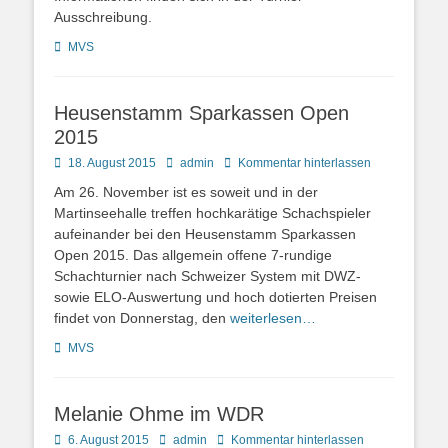
Ausschreibung.
Kategorien
MVS
Heusenstamm Sparkassen Open
2015
Posted
Autor
18. August 2015
admin
Kommentar hinterlassen
on
Am 26. November ist es soweit und in der
Martinseehalle treffen hochkarätige Schachspieler
aufeinander bei den Heusenstamm Sparkassen
Open 2015. Das allgemein offene 7-rundige
Schachturnier nach Schweizer System mit DWZ-
sowie ELO-Auswertung und hoch dotierten Preisen
findet von Donnerstag, den
weiterlesen…
Kategorien
MVS
Melanie Ohme im WDR
Posted
Autor
6. August 2015
admin
Kommentar hinterlassen