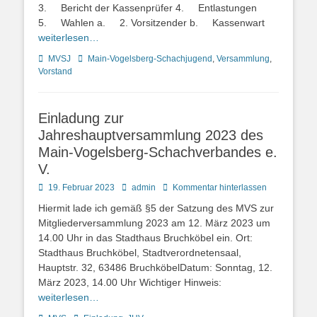
3. Bericht der Kassenprüfer 4. Entlastungen
5. Wahlen a. 2. Vorsitzender b. Kassenwart
weiterlesen…
Kategorien
Schlagworte
MVSJ
Main-Vogelsberg-Schachjugend
,
Versammlung
,
Vorstand
Einladung zur
Jahreshauptversammlung 2023 des
Main-Vogelsberg-Schachverbandes e.
V.
Posted
Autor
19. Februar 2023
admin
Kommentar hinterlassen
on
Hiermit lade ich gemäß §5 der Satzung des MVS zur
Mitgliederversammlung 2023 am 12. März 2023 um
14.00 Uhr in das Stadthaus Bruchköbel ein. Ort:
Stadthaus Bruchköbel, Stadtverordnetensaal,
Hauptstr. 32, 63486 BruchköbelDatum: Sonntag, 12.
März 2023, 14.00 Uhr Wichtiger Hinweis:
weiterlesen…