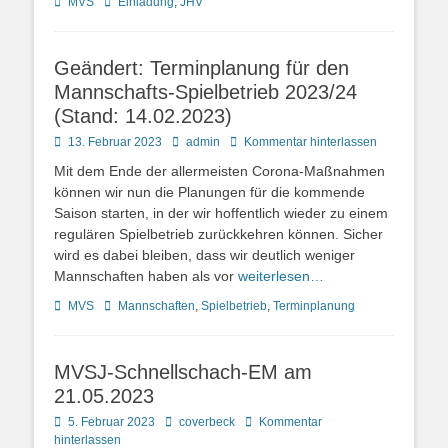
Kategorien
Schlagworte
MVS
Einladung
,
JHV
Geändert: Terminplanung für den
Mannschafts-Spielbetrieb 2023/24
(Stand: 14.02.2023)
Posted
Autor
13. Februar 2023
admin
Kommentar hinterlassen
on
Mit dem Ende der allermeisten Corona-Maßnahmen
können wir nun die Planungen für die kommende
Saison starten, in der wir hoffentlich wieder zu einem
regulären Spielbetrieb zurückkehren können. Sicher
wird es dabei bleiben, dass wir deutlich weniger
Mannschaften haben als vor
weiterlesen…
Kategorien
Schlagworte
MVS
Mannschaften
,
Spielbetrieb
,
Terminplanung
MVSJ-Schnellschach-EM am
21.05.2023
Posted
Autor
5. Februar 2023
coverbeck
Kommentar
on
hinterlassen