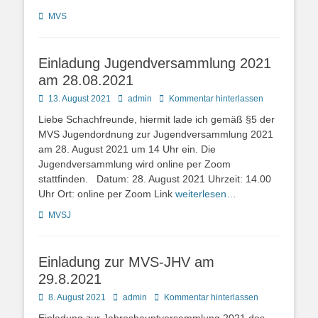
Kategorien
MVS
Einladung Jugendversammlung 2021
am 28.08.2021
Posted
Autor
13. August 2021
admin
Kommentar hinterlassen
on
Liebe Schachfreunde, hiermit lade ich gemäß §5 der
MVS Jugendordnung zur Jugendversammlung 2021
am 28. August 2021 um 14 Uhr ein. Die
Jugendversammlung wird online per Zoom
stattfinden. Datum: 28. August 2021 Uhrzeit: 14.00
Uhr Ort: online per Zoom Link
weiterlesen…
Kategorien
MVSJ
Einladung zur MVS-JHV am
29.8.2021
Posted
Autor
8. August 2021
admin
Kommentar hinterlassen
on