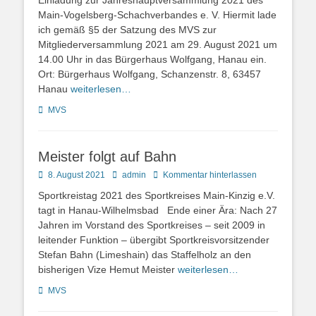
Einladung zur Jahreshauptversammlung 2021 des
Main-Vogelsberg-Schachverbandes e. V. Hiermit lade
ich gemäß §5 der Satzung des MVS zur
Mitgliederversammlung 2021 am 29. August 2021 um
14.00 Uhr in das Bürgerhaus Wolfgang, Hanau ein.
Ort: Bürgerhaus Wolfgang, Schanzenstr. 8, 63457
Hanau
weiterlesen…
Kategorien
MVS
Meister folgt auf Bahn
Posted
Autor
8. August 2021
admin
Kommentar hinterlassen
on
Sportkreistag 2021 des Sportkreises Main-Kinzig e.V.
tagt in Hanau-Wilhelmsbad Ende einer Ära: Nach 27
Jahren im Vorstand des Sportkreises – seit 2009 in
leitender Funktion – übergibt Sportkreisvorsitzender
Stefan Bahn (Limeshain) das Staffelholz an den
bisherigen Vize Hemut Meister
weiterlesen…
Kategorien
MVS