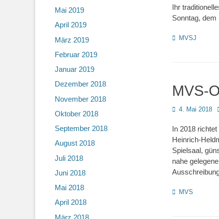
Ihr traditione
Mai 2019
Sonntag, dem 
April 2019
Kategorien
MVSJ
März 2019
Februar 2019
Januar 2019
Dezember 2018
MVS-O
November 2018
Posted
4. Mai 2018
Oktober 2018
on
September 2018
In 2018 richt
Heinrich-Held
August 2018
Spielsaal, gün
Juli 2018
nahe gelegene 
Ausschreibu
Juni 2018
Mai 2018
Kategorien
MVS
April 2018
März 2018