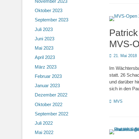
November 2023
Oktober 2023
September 2023
Juli 2023
Patric
Juni 2023
MVS-O
Mai 2023
Posted
21. Mai 2018
April 2023
on
März 2023
Im Wächtersba
statt. 26 Sch
Februar 2023
und darüber hi
Januar 2023
sich in den P
Dezember 2022
Kategorien
MVS
Oktober 2022
September 2022
Juli 2022
Mai 2022