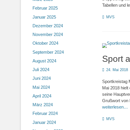
Tabellen und l
Februar 2025
Januar 2025
Kategorien
MVS
Dezember 2024
November 2024
Oktober 2024
September 2024
Sport a
August 2024
Juli 2024
Posted
24. Mai 2018
on
Juni 2024
Sportkreistag
Mai 2024
Mai 2018 hiel
seine Hauptve
April 2024
Grußwort von L
März 2024
weiterlesen…
Februar 2024
Kategorien
MVS
Januar 2024