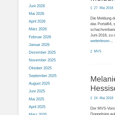
Juni 2026
Posted
27. Mai 2018
on
Mai 2026
Die Meldung de
April 2026
das Portal64, 
März 2026
schachverband.
Juni 2018, zu 
Februar 2026
weiterlesen…
Januar 2026
Kategorien
MVS
Dezember 2025
November 2025
Oktober 2025
September 2025
Melani
August 2025
Hessis
Juni 2025
Posted
24. Mai 2018
Mai 2025
on
April 2025
Der MVS-Vorsta
Doppelsieg au
März 2025