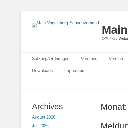
Main
Offizieller We
Primäres Menü
Zum
Satzung/Ordnungen
Vorstand
Vereine
Inhalt
springen
Downloads
Impressum
Archives
Monat
August 2026
Meldun
Juli 2026