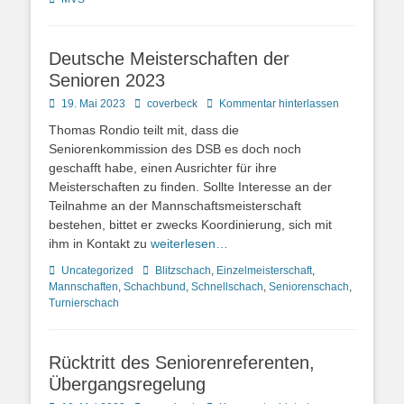
Deutsche Meisterschaften der
Senioren 2023
Posted
Autor
19. Mai 2023
coverbeck
Kommentar hinterlassen
on
Thomas Rondio teilt mit, dass die
Seniorenkommission des DSB es doch noch
geschafft habe, einen Ausrichter für ihre
Meisterschaften zu finden. Sollte Interesse an der
Teilnahme an der Mannschaftsmeisterschaft
bestehen, bittet er zwecks Koordinierung, sich mit
ihm in Kontakt zu
weiterlesen…
Kategorien
Schlagworte
Uncategorized
Blitzschach
,
Einzelmeisterschaft
,
Mannschaften
,
Schachbund
,
Schnellschach
,
Seniorenschach
,
Turnierschach
Rücktritt des Seniorenreferenten,
Übergangsregelung