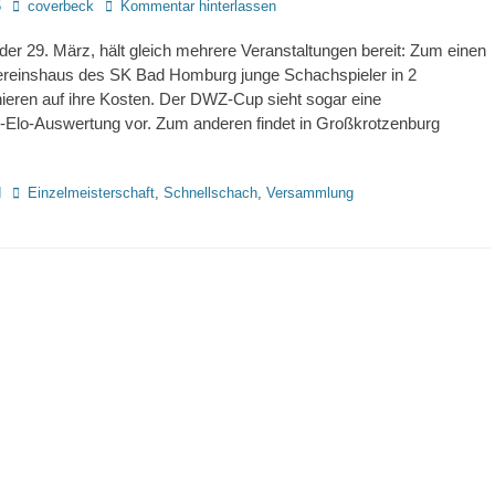
Autor
5
coverbeck
Kommentar hinterlassen
er 29. März, hält gleich mehrere Veranstaltungen bereit: Zum einen
einshaus des SK Bad Homburg junge Schachspieler in 2
ieren auf ihre Kosten. Der DWZ-Cup sieht sogar eine
-Elo-Auswertung vor. Zum anderen findet in Großkrotzenburg
Schlagworte
d
Einzelmeisterschaft
,
Schnellschach
,
Versammlung