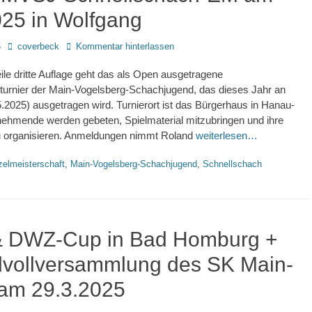
025 in Wolfgang
Autor
5
coverbeck
Kommentar hinterlassen
eile dritte Auflage geht das als Open ausgetragene
turnier der Main-Vogelsberg-Schachjugend, das dieses Jahr an
5.2025) ausgetragen wird. Turnierort ist das Bürgerhaus in Hanau-
nehmende werden gebeten, Spielmaterial mitzubringen und ihre
u organisieren. Anmeldungen nimmt Roland
weiterlesen…
gworte
zelmeisterschaft
,
Main-Vogelsberg-Schachjugend
,
Schnellschach
 DWZ-Cup in Bad Homburg +
vollversammlung des SK Main-
 am 29.3.2025