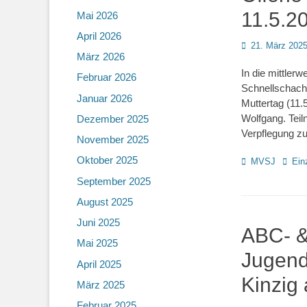
11.5.2
Mai 2026
April 2026
Posted
21. März 202
März 2026
on
In die mittlerw
Februar 2026
Schnellschach
Januar 2026
Muttertag (11.
Wolfgang. Teil
Dezember 2025
Verpflegung z
November 2025
Oktober 2025
Kategorien
Schla
MVSJ
Ein
September 2025
August 2025
Juni 2025
ABC- &
Mai 2025
Jugend
April 2025
Kinzig
März 2025
Februar 2025