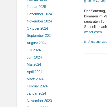
Posted
20. März 202
on
Januar 2025
Der Samstag, d
Dezember 2024
kommen im Ver
November 2024
separaten Turn
Schnellschach
Oktober 2024
weiterlesen…
September 2024
Kategorien
Uncategorize
August 2024
Juli 2024
Juni 2024
Mai 2024
April 2024
März 2024
Februar 2024
Januar 2024
November 2023