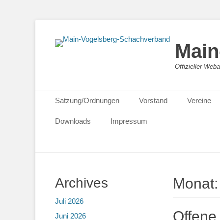
Main
Offizieller We
Primäres Menü
Zum
Satzung/Ordnungen
Vorstand
Vereine
Inhalt
springen
Downloads
Impressum
Archives
Monat
Juli 2026
Offene
Juni 2026