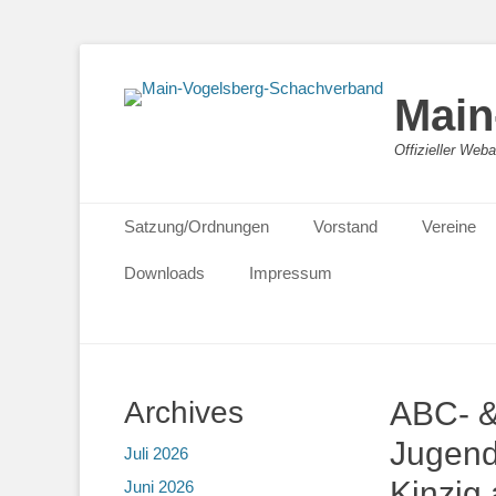
Main
Offizieller We
Primäres Menü
Zum
Satzung/Ordnungen
Vorstand
Vereine
Inhalt
springen
Downloads
Impressum
Archives
ABC- &
Jugend
Juli 2026
Kinzig
Juni 2026