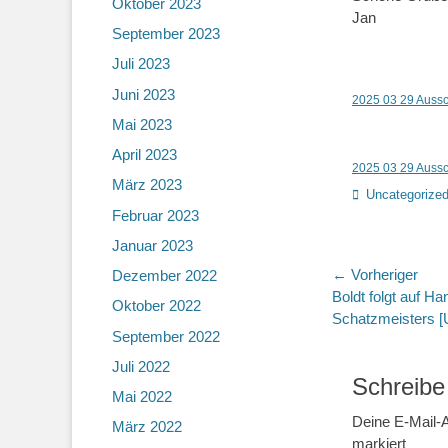
Oktober 2023
Jan
September 2023
Juli 2023
Juni 2023
2025 03 29 Aus
Mai 2023
April 2023
2025 03 29 Auss
März 2023
Kategorien
Uncategorize
Februar 2023
Januar 2023
Beitragsn
← Vorheriger
Dezember 2022
Vorheriger
Boldt folgt auf H
Oktober 2022
Beitrag:
Schatzmeisters [U
September 2022
Juli 2022
Schreibe
Mai 2022
Deine E-Mail-A
März 2022
markiert