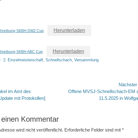
Herunterladen
schreibung SKBH DWZ Cup
Herunterladen
chreibung SKBH ABC Cup
Schlagworte
d
Einzelmeisterschaft
,
Schnellschach
,
Versammlung
avigation
Nächste
Nächster
ankel im Amt des
Offene MVSJ-Schnellschach-EM
Beitrag:
pdate mit Protokollen]
11.5.2025 in Wolfg
 einen Kommentar
dresse wird nicht veröffentlicht.
Erforderliche Felder sind mit
*