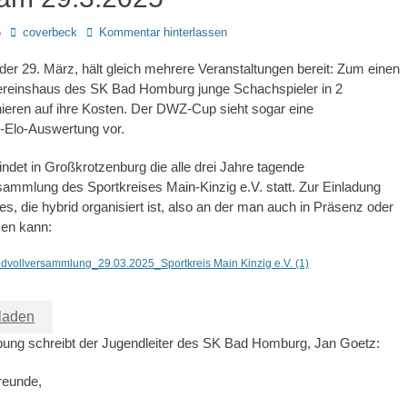
Autor
5
coverbeck
Kommentar hinterlassen
er 29. März, hält gleich mehrere Veranstaltungen bereit: Zum einen
einshaus des SK Bad Homburg junge Schachspieler in 2
ieren auf ihre Kosten. Der DWZ-Cup sieht sogar eine
-Elo-Auswertung vor.
ndet in Großkrotzenburg die alle drei Jahre tagende
ammlung des Sportkreises Main-Kinzig e.V. statt. Zur Einladung
es, die hybrid organisiert ist, also an der man auch in Präsenz oder
men kann:
vollversammlung_29.03.2025_Sportkreis Main Kinzig e.V. (1)
laden
bung schreibt der Jugendleiter des SK Bad Homburg, Jan Goetz:
reunde,