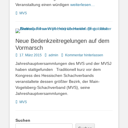
Veranstaltung einen würdigen
weiterlesen…
Kategorien
MVS
Neue Bedenkzeitregelungen auf dem
Vormarsch
Posted
Autor
17. März 2015
admin
Kommentar hinterlassen
on
Jahreshauptversammlungen des MVS und der MVSJ
haben stattgefunden Traditionell kurz vor dem
Kongress des Hessischen Schachverbands
veranstaltete dessen größter Bezirk, der Main-
Vogelsberg-Schachverband (MVS), seine
Jahreshauptversammlungen.
Kategorien
MVS
Suchen