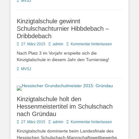
Kategorien
MVSJ
Kinzigtalschule gewinnt
Schulschachturnier Hibbdebach –
Dribbdebach
Posted
Autor
27. März 2015
admin
Kommentar hinterlassen
on
Nach Platz 3 im Vorjahr erspielte sich die
Kinzigtalschule in diesem Jahr den Turniersieg!
Kategorien
MVSJ
Kinzigtalschule holt den
Hessenmeistertitel im Schulschach
nach Gründau
Posted
Autor
27. März 2015
admin
Kommentar hinterlassen
on
Kinzigtalschule dominierte beim Landesfinale des
Hessischen Schulschach-Mannschaftswettbewerbs