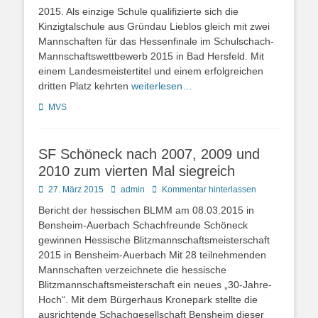
2015. Als einzige Schule qualifizierte sich die
Kinzigtalschule aus Gründau Lieblos gleich mit zwei
Mannschaften für das Hessenfinale im Schulschach-
Mannschaftswettbewerb 2015 in Bad Hersfeld. Mit
einem Landesmeistertitel und einem erfolgreichen
dritten Platz kehrten
weiterlesen…
Kategorien
MVS
SF Schöneck nach 2007, 2009 und
2010 zum vierten Mal siegreich
Posted
Autor
27. März 2015
admin
Kommentar hinterlassen
on
Bericht der hessischen BLMM am 08.03.2015 in
Bensheim-Auerbach Schachfreunde Schöneck
gewinnen Hessische Blitzmannschaftsmeisterschaft
2015 in Bensheim-Auerbach Mit 28 teilnehmenden
Mannschaften verzeichnete die hessische
Blitzmannschaftsmeisterschaft ein neues „30-Jahre-
Hoch“. Mit dem Bürgerhaus Kronepark stellte die
ausrichtende Schachgesellschaft Bensheim dieser