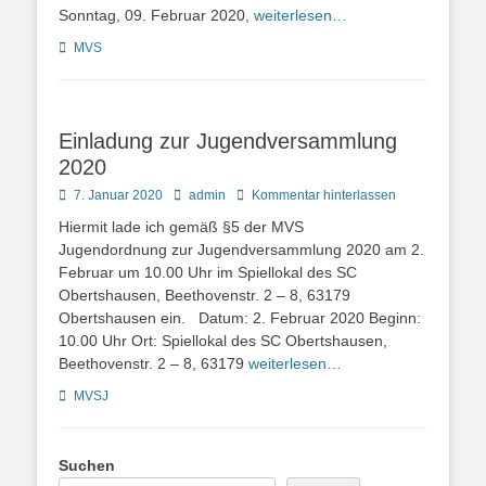
Sonntag, 09. Februar 2020,
weiterlesen…
Kategorien
MVS
Einladung zur Jugendversammlung
2020
Posted
Autor
7. Januar 2020
admin
Kommentar hinterlassen
on
Hiermit lade ich gemäß §5 der MVS
Jugendordnung zur Jugendversammlung 2020 am 2.
Februar um 10.00 Uhr im Spiellokal des SC
Obertshausen, Beethovenstr. 2 – 8, 63179
Obertshausen ein. Datum: 2. Februar 2020 Beginn:
10.00 Uhr Ort: Spiellokal des SC Obertshausen,
Beethovenstr. 2 – 8, 63179
weiterlesen…
Kategorien
MVSJ
Suchen