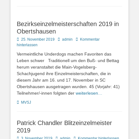
Bezirkseinzelmeisterschaften 2019 in
Obertshausen
Posted
Autor
25. November 2019
admin
Kommentar
on
hinterlassen
Vermeintliche Underdogs machen Favoriten das
Leben schwer Traditionell um den Buß- und Bettag
herum veranstaltet die Main-Vogelsberg-
Schachjugend ihre Einzelmeisterschaften, die in
diesem Jahr am 16. und 17. November in SC
Obertshausen ausgetragen wurden. 45 (Vorjahr: 41)
Teilnehmer/-innen folgten der
weiterlesen…
Kategorien
MVSJ
Patrick Chandler Blitzeinzelmeister
2019
Posted
Autor
3. November 2019
admin
Kommentar hinterlassen