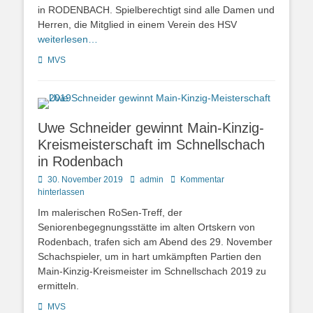
in RODENBACH. Spielberechtigt sind alle Damen und
Herren, die Mitglied in einem Verein des HSV
weiterlesen…
Kategorien
MVS
Uwe Schneider gewinnt Main-Kinzig-
Kreismeisterschaft im Schnellschach
in Rodenbach
Posted
Autor
30. November 2019
admin
Kommentar
on
hinterlassen
Im malerischen RoSen-Treff, der
Seniorenbegegnungsstätte im alten Ortskern von
Rodenbach, trafen sich am Abend des 29. November
Schachspieler, um in hart umkämpften Partien den
Main-Kinzig-Kreismeister im Schnellschach 2019 zu
ermitteln.
Kategorien
MVS