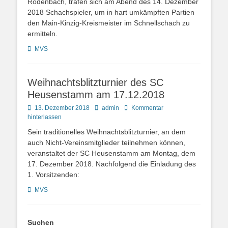
Rodenbach, trafen sich am Abend des 14. Dezember
2018 Schachspieler, um in hart umkämpften Partien
den Main-Kinzig-Kreismeister im Schnellschach zu
ermitteln.
Kategorien
MVS
Weihnachtsblitzturnier des SC
Heusenstamm am 17.12.2018
Posted
Autor
13. Dezember 2018
admin
Kommentar
on
hinterlassen
Sein traditionelles Weihnachtsblitzturnier, an dem
auch Nicht-Vereinsmitglieder teilnehmen können,
veranstaltet der SC Heusenstamm am Montag, dem
17. Dezember 2018. Nachfolgend die Einladung des
1. Vorsitzenden:
Kategorien
MVS
Suchen