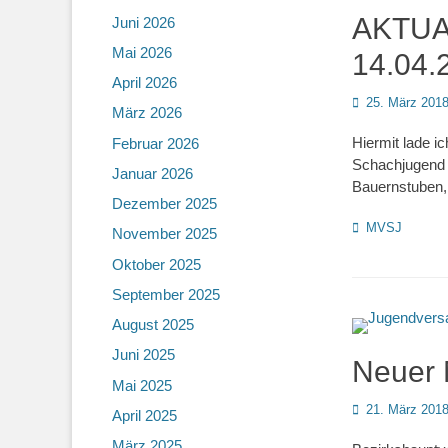
AKTUA
Juni 2026
Mai 2026
14.04.
April 2026
Posted
25. März 201
März 2026
on
Hiermit lade 
Februar 2026
Schachjugend e
Januar 2026
Bauernstuben,
Dezember 2025
Kategorien
MVSJ
November 2025
Oktober 2025
September 2025
August 2025
Juni 2025
Neuer 
Mai 2025
Posted
21. März 201
April 2025
on
März 2025