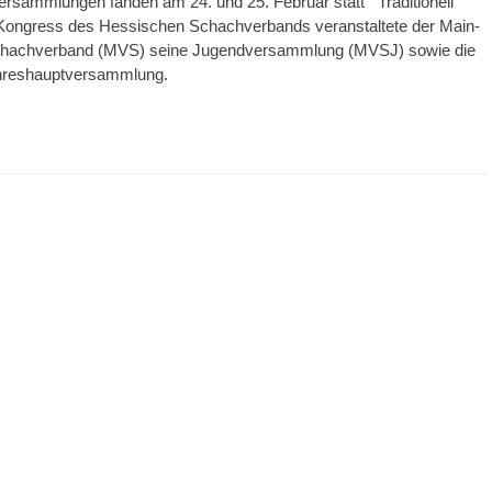
ersammlungen fanden am 24. und 25. Februar statt Traditionell
Kongress des Hessischen Schachverbands veranstaltete der Main-
chachverband (MVS) seine Jugendversammlung (MVSJ) sowie die
hreshauptversammlung.