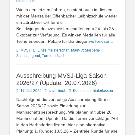
on
hinterlassen
Wie in den letzten Jahren, so steht auch in diesem
mit der Mensa der Offenbacher Leibnizschule wieder
ein attraktiver Ort für die
Bezirksjugendeinzelmeisterschaften vom 24. bis 25.
Oktober zur Verfügung. Es winken Medaillen für alle
Teilnehmenden, Pokale für die Sieger
weiterlesen…
Kategorien
Schlagworte
MVSJ
Einzelmeisterschaft
,
Main-Vogelsberg-
Schachjugend
,
Turnierschach
Ausschreibung MVSJ-Liga Saison
2026/27 (Update: 20.07.2026)
Posted
Autor
17. Juli 2026
coverbeck
Kommentar hinterlassen
on
Nachfolgend die vorläufige Ausschreibung für die
Saison 2026/27 sowie Einladung zur
Mannschaftsbesprechung. Wir planen mit über 20
Mannschaften! Update: Da die Terminvorschläge 2+3
in den Herbstferien liegen, hier eine alternative
Planung: 1. Runde: 13.9.26 – Zentrale Runde für alle