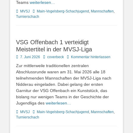
Teams
weiterlesen…
Kategorien
Schlagworte
MVSJ
Main-Vogelsberg-Schachjugend
,
Mannschaften
,
Turnierschach
VSG Offenbach 1 verteidigt
Meistertitel in der MVSJ-Liga
Posted
Autor
7. Juni 2026
coverbeck
Kommentar hinterlassen
on
Zur mittlerweile traditionellen zentralen
Abschlussrunde waren am 31. Mai 2026 alle 18
teilnehmenden Mannschaften der MVSJ-Liga nach
Nidderau eingeladen. Dabei gelang der ersten
Garnitur der VSG Offenbach ein Kunststück, das
bislang nur wenigen Teams in der Geschichte der
Jugendliga des
weiterlesen…
Kategorien
Schlagworte
MVSJ
Main-Vogelsberg-Schachjugend
,
Mannschaften
,
Turnierschach