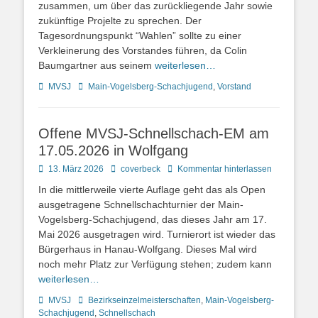
zusammen, um über das zurückliegende Jahr sowie
zukünftige Projelte zu sprechen. Der
Tagesordnungspunkt “Wahlen” sollte zu einer
Verkleinerung des Vorstandes führen, da Colin
Baumgartner aus seinem
weiterlesen…
Kategorien
Schlagworte
MVSJ
Main-Vogelsberg-Schachjugend
,
Vorstand
Offene MVSJ-Schnellschach-EM am
17.05.2026 in Wolfgang
Posted
Autor
13. März 2026
coverbeck
Kommentar hinterlassen
on
In die mittlerweile vierte Auflage geht das als Open
ausgetragene Schnellschachturnier der Main-
Vogelsberg-Schachjugend, das dieses Jahr am 17.
Mai 2026 ausgetragen wird. Turnierort ist wieder das
Bürgerhaus in Hanau-Wolfgang. Dieses Mal wird
noch mehr Platz zur Verfügung stehen; zudem kann
weiterlesen…
Kategorien
Schlagworte
MVSJ
Bezirkseinzelmeisterschaften
,
Main-Vogelsberg-
Schachjugend
,
Schnellschach