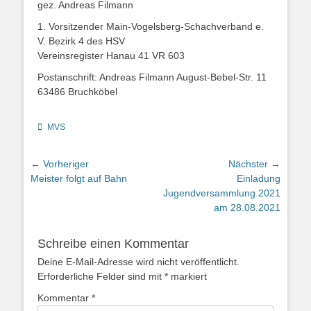
gez. Andreas Filmann
1. Vorsitzender Main-Vogelsberg-Schachverband e.
V. Bezirk 4 des HSV
Vereinsregister Hanau 41 VR 603
Postanschrift: Andreas Filmann August-Bebel-Str. 11
63486 Bruchköbel
Kategorien
MVS
Beitragsnavigation
← Vorheriger
Nächster →
Vorheriger
Nächster
Meister folgt auf Bahn
Einladung
Beitrag:
Beitrag:
Jugendversammlung 2021
am 28.08.2021
Schreibe einen Kommentar
Deine E-Mail-Adresse wird nicht veröffentlicht.
Erforderliche Felder sind mit
*
markiert
Kommentar
*