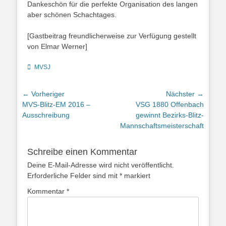
Dankeschön für die perfekte Organisation des langen
aber schönen Schachtages.
[Gastbeitrag freundlicherweise zur Verfügung gestellt
von Elmar Werner]
Kategorien
MVSJ
Beitragsnavigation
← Vorheriger
Nächster →
Vorheriger
Nächster
MVS-Blitz-EM 2016 –
VSG 1880 Offenbach
Beitrag:
Beitrag:
Ausschreibung
gewinnt Bezirks-Blitz-
Mannschaftsmeisterschaft
Schreibe einen Kommentar
Deine E-Mail-Adresse wird nicht veröffentlicht.
Erforderliche Felder sind mit
*
markiert
Kommentar
*