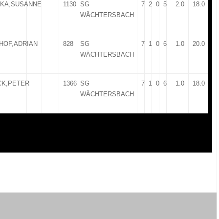
NKA,SUSANNE
1130
SG
7
2
0
5
2.0
18.0
WÄCHTERSBACH
HOF,ADRIAN
828
SG
7
1
0
6
1.0
20.0
WÄCHTERSBACH
CK,PETER
1366
SG
7
1
0
6
1.0
18.0
WÄCHTERSBACH