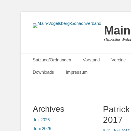
Main
Offizieller We
Primäres Menü
Zum
Satzung/Ordnungen
Vorstand
Vereine
Inhalt
springen
Downloads
Impressum
Archives
Patric
2017
Juli 2026
Juni 2026
Posted
11. Juni 2017