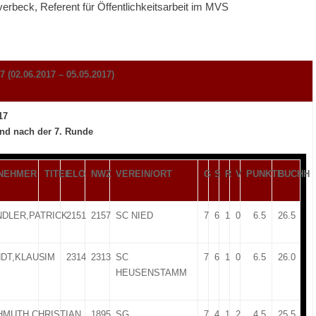
erbeck, Referent für Öffentlichkeitsarbeit im MVS
(02.06.2017 – 05.05.2017)
17
and nach der 7. Runde
LNEHMER
TITEL
ELO
NWZ
VEREIN/ORT
G
S
R
V
PUNKTE
BUCHH
DLER,PATRICK
2151
2157
SC NIED
7
6
1
0
6.5
26.5
DT,KLAUS
IM
2314
2313
SC
7
6
1
0
6.5
26.0
HEUSENSTAMM
MUTH,CHRISTIAN
1895
SG
7
4
1
2
4.5
25.5