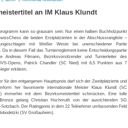
eistertitel an IM Klaus Klundt
programm kann so grausam sein: Nur einen halben Buchholzpunkt
SwissChess die beiden Erstplatzierten in der Abschlussrangliste –
ngeschlagen mit Weißer Weste bei unenschiedener Partie
 Da in diesem Fall das Turnierreglement keine Entscheidungspartie
fte Andreas Filmann, Bezirksvorsitzender und Turnierleiter des
 MVS-Opens, Patrick Chandler (SC Nied) mit 6,5 Punkten aus 7
eger erklären.
ter für den entgangenen Hauptspreis darf sich der Zweitplatzierte und
rform her favorisierte internationale Meister Klaus Klundt (SC
 immerhin mit dem Bezirksmeistertitel schmücken. Eine tolle
 Bronze gelang Christian Hochmuth von der ausrichtenden SG
Sotzbach. Der Ratingpreis in dem 22 Teilnehmer umfassenden Feld
Slobodetzki (SV Großauheim).