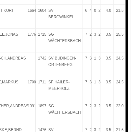
T,KURT
1664
1604
SV
6
4
0
2
4.0
21.5
BERGWINKEL
EL,JONAS
1776
1715
SG
7
2
3
2
3.5
25.5
WÄCHTERSBACH
SCH,ANDREAS
1742
SV BÜDINGEN-
7
3
1
3
3.5
24.5
ORTENBERG
Z,MARKUS
1799
1711
SF HAILER-
7
3
1
3
3.5
24.5
MEERHOLZ
THER,ANDREAS
1991
1897
SG
7
2
3
2
3.5
22.0
WÄCHTERSBACH
SKE,BERND
1476
SV
7
2
3
2
3.5
21.5