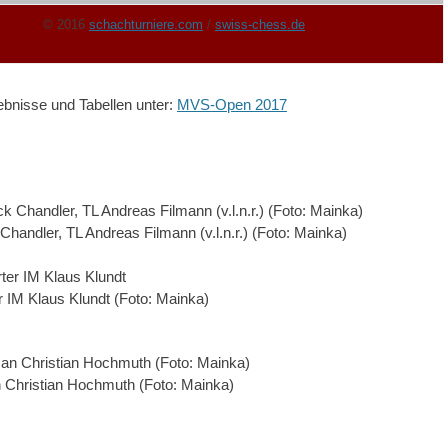
© 2016
schachturniere.com
/
swiss-chess.de
bnisse und Tabellen unter:
MVS-Open 2017
 Chandler, TL Andreas Filmann (v.l.n.r.) (Foto: Mainka)
er IM Klaus Klundt (Foto: Mainka)
an Christian Hochmuth (Foto: Mainka)