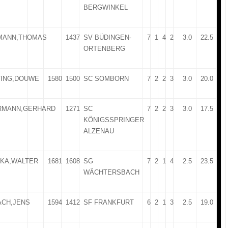
BERGWINKEL
MANN,THOMAS
1437
SV BÜDINGEN-
7
1
4
2
3.0
22.5
ORTENBERG
TING,DOUWE
1580
1500
SC SOMBORN
7
2
2
3
3.0
20.0
RMANN,GERHARD
1271
SC
7
2
2
3
3.0
17.5
KÖNIGSSPRINGER
ALZENAU
NKA,WALTER
1681
1608
SG
7
2
1
4
2.5
23.5
WÄCHTERSBACH
ACH,JENS
1594
1412
SF FRANKFURT
6
2
1
3
2.5
19.0