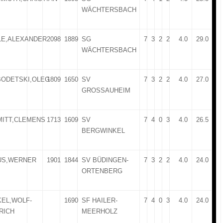
WÄCHTERSBACH
LE,ALEXANDER
2098
1889
SG
7
3
2
2
4.0
29.0
WÄCHTERSBACH
BODETSKI,OLEG
1809
1650
SV
7
3
2
2
4.0
27.0
GROSSAUHEIM
MITT,CLEMENS
1713
1609
SV
7
4
0
3
4.0
26.5
BERGWINKEL
US,WERNER
1901
1844
SV BÜDINGEN-
7
3
2
2
4.0
24.0
ORTENBERG
EL,WOLF-
1690
SF HAILER-
7
4
0
3
4.0
24.0
RICH
MEERHOLZ