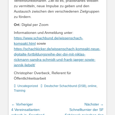
Vereinsfunktionären. Ziel ist es, praxisnahes Wissen
zu vermitteln, neue Impulse zu geben und den
Austausch zwischen den verschiedenen Zielgruppen
zu fördern.
Ort:
Digital per Zoom
Informationen und Anmeldung unter:
https://www.schachbund.de/wissenschach-
kompakt.html
sowie
https://schachkicker.de/wissenschach-kompakt-neue-
digitalte-fortbildungsreihe-der-dsj-mit-niklas-
rickmann-sandra-schmidt-und-frank-jaeger-sowie-
jannik-liebelt/
Christopher Overbeck, Referent für
Öffentlichkeitsarbeit
Kategorien
Schlagworte
Uncategorized
Deutscher Schachbund (DSB)
,
online
,
Training
Beitragsnavigation
← Vorheriger
Nächster →
Vorheriger
Nächster
4 Vereinsatlanten:
Schnellturnier der SF
Beitrag:
Beitrag: