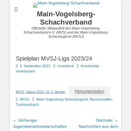
Main-Vogelsberg-
Schachverband
Offizieller Webauftritt des Main-Vogelsberg-
Schachverband e.V. (MVS) und der Main-Vogelsberg-
Schachjugend (MVSJ)
Spielplan MVSJ-Liga 2023/24
Posted
Autor
6. September 2023
coverbeck
Kommentar
on
hinterlassen
Herunterladen
MVSJ_Saison-2023_24_2.-Version
Kategorien
Schlagworte
MVSJ
Main-Vogelsberg-Schachjugend
,
Mannschaften
,
Turnierschach
Beitragsnavigation
← Vorheriger
Nächster →
Vorheriger
Nächster
Jugendeinzelmeisterschaften
Nachrichten aus dem