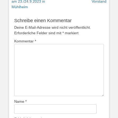
Beitrag:
Beitrag:
am 23./24.9.2023 in
Vorstand
Mühlheim
Schreibe einen Kommentar
Deine E-Mail-Adresse wird nicht veröffentlicht.
Erforderliche Felder sind mit
*
markiert
Kommentar
*
Name
*