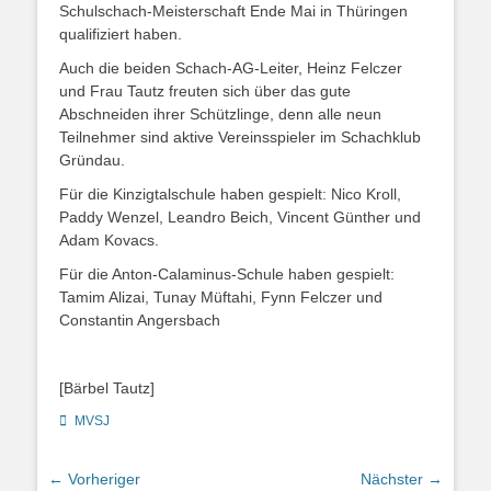
Schulschach-Meisterschaft Ende Mai in Thüringen
qualifiziert haben.
Auch die beiden Schach-AG-Leiter, Heinz Felczer
und Frau Tautz freuten sich über das gute
Abschneiden ihrer Schützlinge, denn alle neun
Teilnehmer sind aktive Vereinsspieler im Schachklub
Gründau.
Für die Kinzigtalschule haben gespielt: Nico Kroll,
Paddy Wenzel, Leandro Beich, Vincent Günther und
Adam Kovacs.
Für die Anton-Calaminus-Schule haben gespielt:
Tamim Alizai, Tunay Müftahi, Fynn Felczer und
Constantin Angersbach
[Bärbel Tautz]
Kategorien
MVSJ
Beitragsnavigation
← Vorheriger
Nächster →