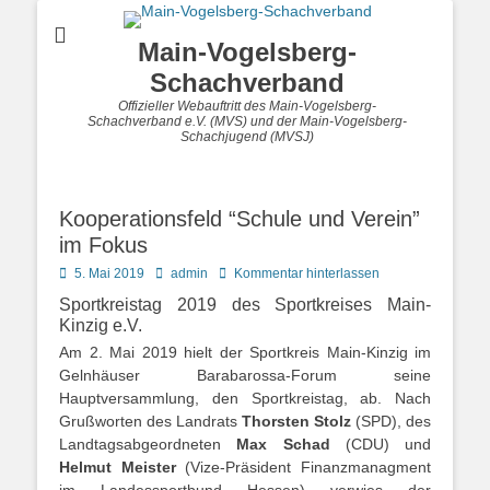
Main-Vogelsberg-
Schachverband
Offizieller Webauftritt des Main-Vogelsberg-
Schachverband e.V. (MVS) und der Main-Vogelsberg-
Schachjugend (MVSJ)
Kooperationsfeld “Schule und Verein”
im Fokus
Posted
Autor
5. Mai 2019
admin
Kommentar hinterlassen
on
Sportkreistag 2019 des Sportkreises Main-
Kinzig e.V.
Am 2. Mai 2019 hielt der Sportkreis Main-Kinzig im
Gelnhäuser Barabarossa-Forum seine
Hauptversammlung, den Sportkreistag, ab. Nach
Grußworten des Landrats
Thorsten Stolz
(SPD), des
Landtagsabgeordneten
Max Schad
(CDU) und
Helmut Meister
(Vize-Präsident Finanzmanagment