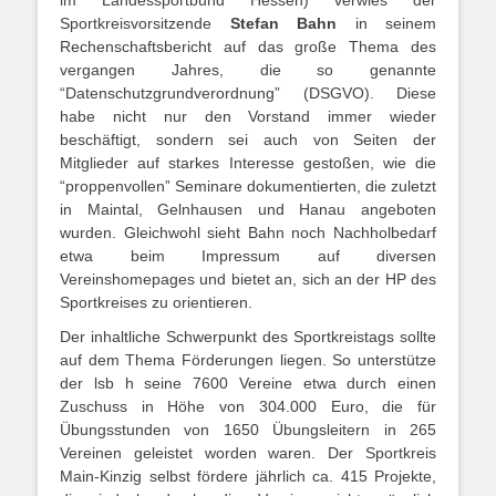
im Landessportbund Hessen) verwies der
Sportkreisvorsitzende
Stefan Bahn
in seinem
Rechenschaftsbericht auf das große Thema des
vergangen Jahres, die so genannte
“Datenschutzgrundverordnung” (DSGVO). Diese
habe nicht nur den Vorstand immer wieder
beschäftigt, sondern sei auch von Seiten der
Mitglieder auf starkes Interesse gestoßen, wie die
“proppenvollen” Seminare dokumentierten, die zuletzt
in Maintal, Gelnhausen und Hanau angeboten
wurden. Gleichwohl sieht Bahn noch Nachholbedarf
etwa beim Impressum auf diversen
Vereinshomepages und bietet an, sich an der HP des
Sportkreises zu orientieren.
Der inhaltliche Schwerpunkt des Sportkreistags sollte
auf dem Thema Förderungen liegen. So unterstütze
der lsb h seine 7600 Vereine etwa durch einen
Zuschuss in Höhe von 304.000 Euro, die für
Übungsstunden von 1650 Übungsleitern in 265
Vereinen geleistet worden waren. Der Sportkreis
Main-Kinzig selbst fördere jährlich ca. 415 Projekte,