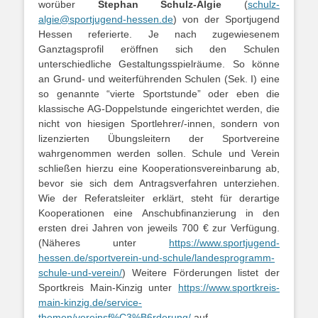
worüber
Stephan Schulz-Algie
(
schulz-
algie@sportjugend-hessen.de
) von der Sportjugend
Hessen referierte. Je nach zugewiesenem
Ganztagsprofil eröffnen sich den Schulen
unterschiedliche Gestaltungsspielräume. So könne
an Grund- und weiterführenden Schulen (Sek. I) eine
so genannte “vierte Sportstunde” oder eben die
klassische AG-Doppelstunde eingerichtet werden, die
nicht von hiesigen Sportlehrer/-innen, sondern von
lizenzierten Übungsleitern der Sportvereine
wahrgenommen werden sollen. Schule und Verein
schließen hierzu eine Kooperationsvereinbarung ab,
bevor sie sich dem Antragsverfahren unterziehen.
Wie der Referatsleiter erklärt, steht für derartige
Kooperationen eine Anschubfinanzierung in den
ersten drei Jahren von jeweils 700 € zur Verfügung.
(Näheres unter
https://www.sportjugend-
hessen.de/sportverein-und-schule/landesprogramm-
schule-und-verein/
) Weitere Förderungen listet der
Sportkreis Main-Kinzig unter
https://www.sportkreis-
main-kinzig.de/service-
themen/vereinsf%C3%B6rderung/
auf.