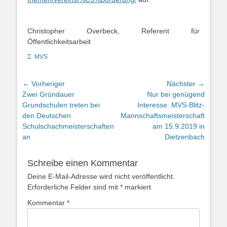
Christopher Overbeck, Referent für
Öffentlichkeitsarbeit
Kategorien
MVS
Beitragsnavigation
← Vorheriger
Nächster →
Vorheriger
Nächster
Zwei Gründauer
Nur bei genügend
Beitrag:
Beitrag:
Grundschulen treten bei
Interesse: MVS-Blitz-
den Deutschen
Mannschaftsmeisterschaft
Schulschachmeisterschaften
am 15.9.2019 in
an
Dietzenbach
Schreibe einen Kommentar
Deine E-Mail-Adresse wird nicht veröffentlicht.
Erforderliche Felder sind mit
*
markiert
Kommentar
*