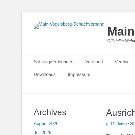
Main
Offizieller We
Primäres Menü
Zum
Satzung/Ordnungen
Vorstand
Vereine
Inhalt
springen
Downloads
Impressum
Archives
Ausric
August 2026
Posted
15. Januar 20
on
Juli 2026