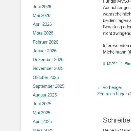
Für die MVSJ-
Juni 2026
Ausrichter gesu
wahrscheinlich
Mai 2026
beiden Tagen a
April 2026
Bewirtung oder
März 2026
nicht zwingend
Februar 2026
Interessenten 
Januar 2026
Michelmann (
Dezember 2025
Kategorien
Schla
MVSJ
Ein
November 2025
Oktober 2025
September 2025
Beitragsn
← Vorheriger
Vorheriger
Zentrales Lager (
August 2025
Beitrag:
Juni 2025
Mai 2025
Schreibe
April 2025
Deine E-Mail-A
März 2025