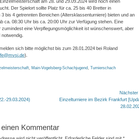
Einzelmeisterschaft am 28. und 29.09.2024 wird noch einen
cht. Der Spielort sollte Platz für ca. 25 bis 40 Bretter in
 3 bis 4 getrennten Bereichen (Altersklassenturniere) bieten und an
b ca. 08:30 Uhr bis ca. 20:00 Uhr zur Verfügung stehen. Eine
 zumindest eine Verpflegungsmöglichkeit ist wünschenswert, aber
 notwendig.
melden sich bitte möglichst bis zum 28.01.2024 bei Roland
tlfe@mvsj.de
).
gworte
zelmeisterschaft
,
Main-Vogelsberg-Schachjugend
,
Turnierschach
avigation
Nächste
Nächster
22.-29.03.2024)
Einzelturniere im Bezirk Frankfurt [Upd
Beitrag:
28.02.20
 einen Kommentar
dresse wird nicht veröffentlicht.
Erforderliche Felder sind mit
*