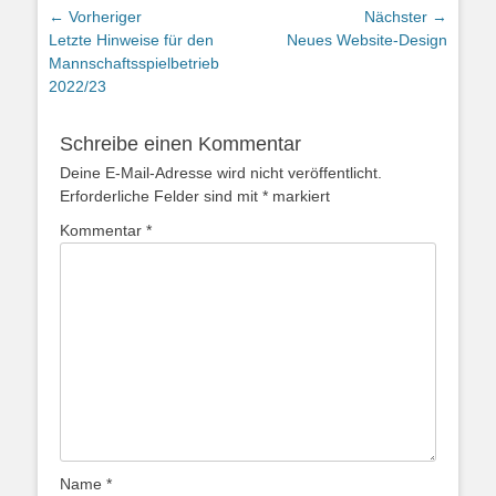
Beitragsnavigation
← Vorheriger
Nächster →
Vorheriger
Nächster
Letzte Hinweise für den
Neues Website-Design
Beitrag:
Beitrag:
Mannschaftsspielbetrieb
2022/23
Schreibe einen Kommentar
Deine E-Mail-Adresse wird nicht veröffentlicht.
Erforderliche Felder sind mit
*
markiert
Kommentar
*
Name
*