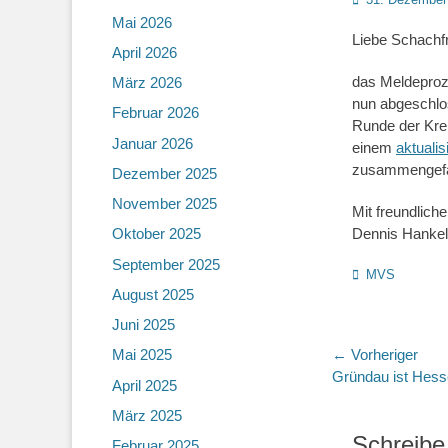
on
Mai 2026
Liebe Schachf
April 2026
das Meldeproz
März 2026
nun abgeschlo
Februar 2026
Runde der Krei
Januar 2026
einem
aktuali
zusammengefas
Dezember 2025
November 2025
Mit freundlich
Dennis Hanke
Oktober 2025
September 2025
Kategorien
MVS
August 2025
Juni 2025
Beitragsn
← Vorheriger
Mai 2025
Vorheriger
Gründau ist Hess
April 2025
Beitrag:
März 2025
Schreibe
Februar 2025