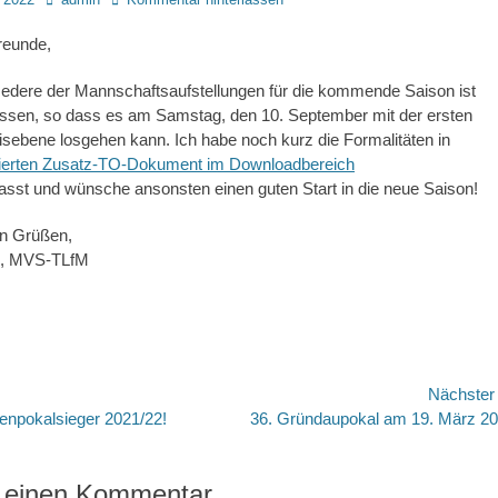
reunde,
edere der Mannschaftsaufstellungen für die kommende Saison ist
ssen, so dass es am Samstag, den 10. September mit der ersten
sebene losgehen kann. Ich habe noch kurz die Formalitäten in
sierten Zusatz-TO-Dokument im Downloadbereich
st und wünsche ansonsten einen guten Start in die neue Saison!
en Grüßen,
l, MVS-TLfM
avigation
Nächste
Nächster
enpokalsieger 2021/22!
36. Gründaupokal am 19. März 2
Beitrag:
 einen Kommentar