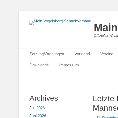
Main
Offizieller We
Primäres Menü
Zum
Satzung/Ordnungen
Vorstand
Vereine
Inhalt
springen
Downloads
Impressum
Archives
Letzte
Mannsc
Juli 2026
Juni 2026
Posted
31. Dezember