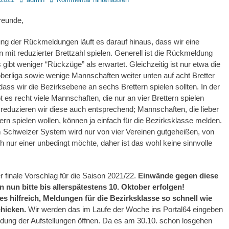
reunde,
g der Rückmeldungen läuft es darauf hinaus, dass wir eine
n mit reduzierter Brettzahl spielen. Generell ist die Rückmeldung
s gibt weniger “Rückzüge” als erwartet. Gleichzeitig ist nur etwa die
berliga sowie wenige Mannschaften weiter unten auf acht Bretter
 dass wir die Bezirksebene an sechs Brettern spielen sollten. In der
t es recht viele Mannschaften, die nur an vier Brettern spielen
reduzieren wir diese auch entsprechend; Mannschaften, die lieber
ern spielen wollen, können ja einfach für die Bezirksklasse melden.
m Schweizer System wird nur von vier Vereinen gutgeheißen, von
 nur einer unbedingt möchte, daher ist das wohl keine sinnvolle
er finale Vorschlag für die Saison 2021/22.
Einwände gegen diese
n nun bitte bis allerspätestens 10. Oktober erfolgen!
s hilfreich, Meldungen für die Bezirksklasse so schnell wie
chicken.
Wir werden das im Laufe der Woche ins Portal64 eingeben
ldung der Aufstellungen öffnen. Da es am 30.10. schon losgehen