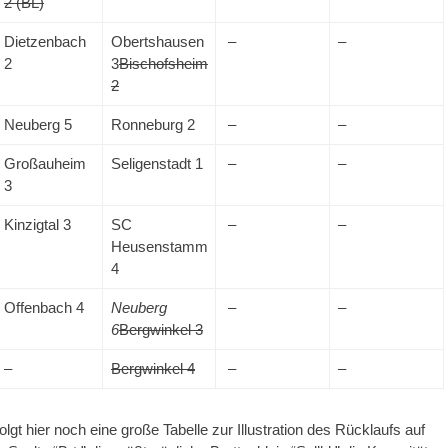
2 (BL)
Dietzenbach
Obertshausen
–
–
2
3
Bischofsheim
2
Neuberg 5
Ronneburg 2
–
–
Großauheim
Seligenstadt 1
–
–
3
Kinzigtal 3
SC
–
–
Heusenstamm
4
Offenbach 4
Neuberg
–
–
6
Bergwinkel 3
–
Bergwinkel 4
–
–
lgt hier noch eine große Tabelle zur Illustration des Rücklaufs auf