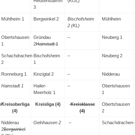
Heusenstamm
(KOL)
3
Mühlheim 1
Bergwinkel 2
Bischofsheim
Mühlheim
2 (KL)
Obertshausen
Gründau
–
Neuberg 1
1
2
Hainstadt 1
Schachdrachen
Bischofsheim
–
Neuberg 2
2
1
Ronneburg 1
Kinzigtal 2
–
Nidderau
Hainstadt 1
Hailer-
–
Obertshausen
Meerholz 1
1
e”
Kreisoberliga
Kreisliga
(4)
Kreisklasse
Obertshausen
(4)
(4)
2
Nidderau
Gelnhausen 2
–
Schachdrachen-
2
Bergwinkel