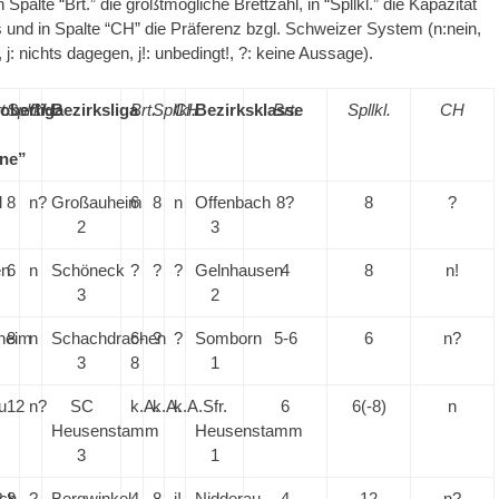
 Spalte “Brt.” die größtmögliche Brettzahl, in “Spllkl.” die Kapazität
s und in Spalte “CH” die Präferenz bzgl. Schweizer System (n:nein,
t, j: nichts dagegen, j!: unbedingt!, ?: keine Aussage).
oberliga
t.
Spllkl.
CH
Bezirksliga
Brt.
Spllkl.
CH
Bezirksklasse
Brt.
Spllkl.
CH
ene”
l
8
n?
Großauheim
6
8
n
Offenbach
8?
8
?
2
3
en
6
n
Schöneck
?
?
?
Gelnhausen
4
8
n!
3
2
heim
8
n
Schachdrachen
6-
?
?
Somborn
5-6
6
n?
3
8
1
u
12
n?
SC
k.A.
k.A.
k.A.
Sfr.
6
6(-8)
n
Heusenstamm
Heusenstamm
3
1
ch
?
8
?
Bergwinkel
4
8
j!
Nidderau
4
12
n?