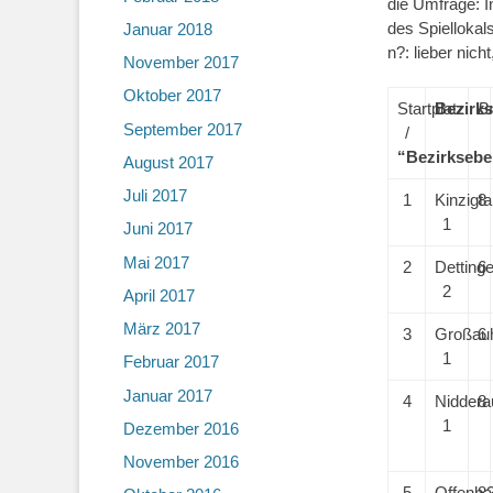
die Umfrage: In
des Spiellokal
Januar 2018
n?: lieber nich
November 2017
Oktober 2017
Startplatz
Bezirks
Br
September 2017
/
“Bezirkseb
August 2017
Juli 2017
1
Kinzigta
8
1
Juni 2017
Mai 2017
2
Detting
6
2
April 2017
März 2017
3
Großau
6
1
Februar 2017
Januar 2017
4
Niddera
8
1
Dezember 2016
November 2016
5
Offenba
8