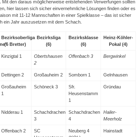
 Mit den daraus möglicherweise entstehenden Verwerfungen sollten
en, hier lassen sich sicher einvernehmliche Lösungen finden oder es
Saison mit 11-12 Mannschaften in einer Spielklasse – das ist sicher
ch ein Jahr auszusetzen mit dem Schach.
Bezirksoberliga
Bezirksliga
Bezirksklasse
Heinz-Köhler-
ene”
(6 Bretter)
(6)
(6)
Pokal (4)
Kinzigtal 1
Obertshausen
Offenbach 3
Bergwinkel
2
Dettingen 2
Großauheim 2
Somborn 1
Gelnhausen
Großauheim
Schöneck 3
Sfr.
Gründau
1
Heusenstamm
1
Nidderau 1
Schachdrachen
Schachdrachen
Hailer-
3
4
Meerholz
Offenbach 2
SC
Neuberg 4
Hainstadt