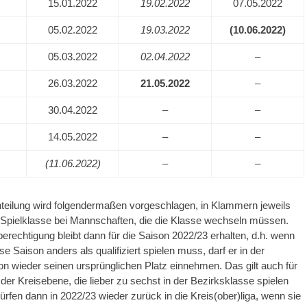
15.01.2022
19.02.2022
07.05.2022
05.02.2022
19.03.2022
(10.06.2022)
05.03.2022
02.04.2022
–
26.03.2022
21.05.2022
–
30.04.2022
–
–
14.05.2022
–
–
(11.06.2022)
–
–
teilung wird folgendermaßen vorgeschlagen, in Klammern jeweils
e Spielklasse bei Mannschaften, die die Klasse wechseln müssen.
erechtigung bleibt dann für die Saison 2022/23 erhalten, d.h. wenn
se Saison anders als qualifiziert spielen muss, darf er in der
n wieder seinen ursprünglichen Platz einnehmen. Das gilt auch für
er Kreisebene, die lieber zu sechst in der Bezirksklasse spielen
dürfen dann in 2022/23 wieder zurück in die Kreis(ober)liga, wenn sie