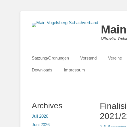
Main
Offizieller We
Primäres Menü
Zum
Satzung/Ordnungen
Vorstand
Vereine
Inhalt
springen
Downloads
Impressum
Archives
Finali
2021/2
Juli 2026
Juni 2026
Posted
3. September