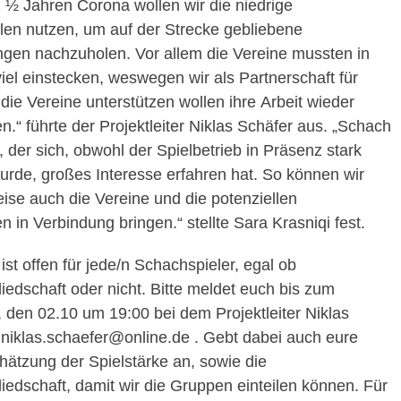
1 ½ Jahren Corona wollen wir die niedrige
len nutzen, um auf der Strecke
gebliebene
ngen nachzuholen. Vor allem die Vereine mussten in
viel
einstecken, weswegen wir als Partnerschaft für
die Vereine unterstützen wollen ihre
Arbeit wieder
.“ führte der Projektleiter Niklas Schäfer aus. „Schach
t, der
sich, obwohl der Spielbetrieb in Präsenz stark
urde, großes Interesse erfahren hat. So
können wir
ise auch die Vereine und die potenziellen
en in Verbindung
bringen.“ stellte Sara Krasniqi fest.
ist offen für jede/n Schachspieler, egal ob
iedschaft oder nicht. Bitte meldet
euch bis zum
 den 02.10 um 19:00 bei dem Projektleiter Niklas
:
niklas.schaefer@online.de . Gebt dabei auch eure
hätzung der Spielstärke an, sowie die
liedschaft, damit wir die Gruppen einteilen können. Für