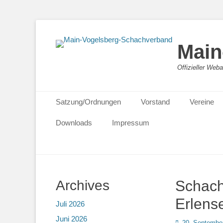
Main
Offizieller We
Primäres Menü
Zum
Satzung/Ordnungen
Vorstand
Vereine
Inhalt
springen
Downloads
Impressum
Archives
Schacht
Erlens
Juli 2026
Juni 2026
Posted
20. Septembe