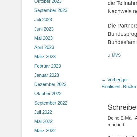
Oktober 2023
die Teilnah
September 2023
Nachweis n
Juli 2023
Die Partner
Juni 2023
Bundesprog
Mai 2023
Bundesfamil
April 2023
Kategorien
MVS
März 2023
Februar 2023
Januar 2023
Beitragsn
← Vorheriger
Dezember 2022
Vorheriger
Finalisiert: Rück
Beitrag:
Oktober 2022
September 2022
Schreibe
Juli 2022
Deine E-Mail-A
Mai 2022
markiert
März 2022