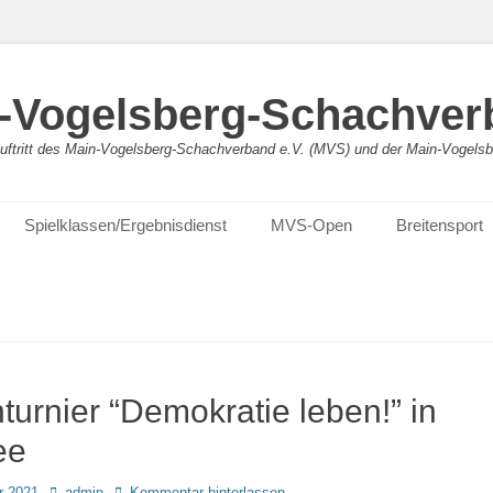
-Vogelsberg-Schachver
bauftritt des Main-Vogelsberg-Schachverband e.V. (MVS) und der Main-Vogel
Spielklassen/Ergebnisdienst
MVS-Open
Breitensport
urnier “Demokratie leben!” in
ee
Autor
r 2021
admin
Kommentar hinterlassen