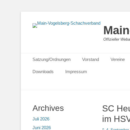
Main
Offizieller We
Primäres Menü
Zum
Satzung/Ordnungen
Vorstand
Vereine
Inhalt
springen
Downloads
Impressum
Archives
SC Heu
im HSV
Juli 2026
Juni 2026
Posted
4. September