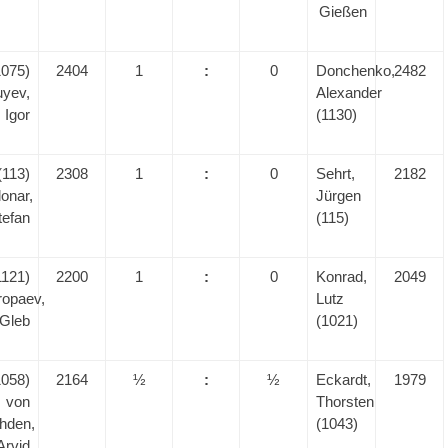
Gießen
1075)
2404
1
:
0
Donchenko,
2482
uyev,
Alexander
Igor
(1130)
(113)
2308
1
:
0
Sehrt,
2182
onar,
Jürgen
tefan
(115)
1121)
2200
1
:
0
Konrad,
2049
ropaev,
Lutz
Gleb
(1021)
1058)
2164
½
:
½
Eckardt,
1979
von
Thorsten
hden,
(1043)
Arvid