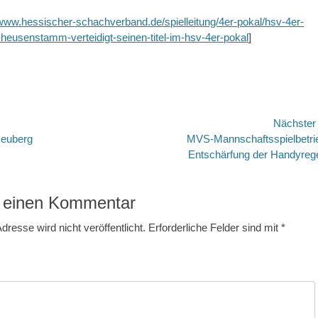
/www.hessischer-schachverband.de/spielleitung/4er-pokal/hsv-4er-
heusenstamm-verteidigt-seinen-titel-im-hsv-4er-pokal
]
avigation
Nächste
Nächster
Neuberg
MVS-Mannschaftsspielbetri
Beitrag:
Entschärfung der Handyreg
 einen Kommentar
dresse wird nicht veröffentlicht.
Erforderliche Felder sind mit
*