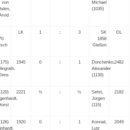
von
Michael
hden,
(1035)
Arvid
C
LK
1
:
3
SK
OL
70
1858
rsch
Gießen
(175)
1945
0
:
1
Donchenko,
2482
lingrath,
Alexander
Jens
(1130)
(120)
2221
½
:
½
Sehrt,
2182
genhardt,
Jürgen
Horst
(115)
(126)
1920
0
:
1
Konrad,
2049
inhardt,
Lutz