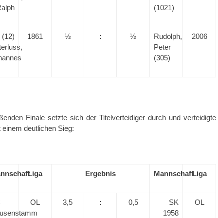
alph
(1021)
(12)
1861
½
:
½
Rudolph,
2006
erluss,
Peter
hannes
(305)
enden Finale setzte sich der Titelverteidiger durch und verteidigte
t einem deutlichen Sieg:
nnschaft
Liga
Ergebnis
Mannschaft
Liga
C
OL
3,5
:
0,5
SK
OL
usenstamm
1958