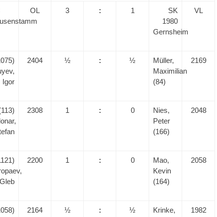
C
OL
3
:
1
SK
VL
usenstamm
1980
Gernsheim
1075)
2404
½
:
½
Müller,
2169
uyev,
Maximilian
Igor
(84)
(113)
2308
1
:
0
Nies,
2048
onar,
Peter
tefan
(166)
1121)
2200
1
:
0
Mao,
2058
ropaev,
Kevin
Gleb
(164)
1058)
2164
½
:
½
Krinke,
1982