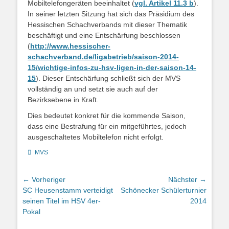
Mobiltelefongeräten beeinhaltet (
vgl. Artikel 11.3 b
).
In seiner letzten Sitzung hat sich das Präsidium des
Hessischen Schachverbands mit dieser Thematik
beschäftigt und eine Entschärfung beschlossen
(
http://www.hessischer-
schachverband.de/ligabetrieb/saison-2014-
15/wichtige-infos-zu-hsv-ligen-in-der-saison-14-
15
). Dieser Entschärfung schließt sich der MVS
vollständig an und setzt sie auch auf der
Bezirksebene in Kraft.
Dies bedeutet konkret für die kommende Saison,
dass eine Bestrafung für ein mitgeführtes, jedoch
ausgeschaltetes Mobiltelefon nicht erfolgt.
Kategorien
MVS
Beitragsnavigation
← Vorheriger
Nächster →
Vorheriger
Nächster
SC Heusenstamm verteidigt
Schönecker Schülerturnier
Beitrag:
Beitrag:
seinen Titel im HSV 4er-
2014
Pokal