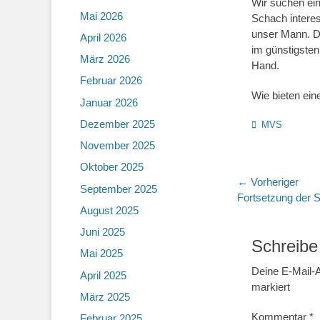
Wir suchen ein
Mai 2026
Schach interes
unser Mann. D
April 2026
im günstigsten 
März 2026
Hand.
Februar 2026
Wie bieten ein
Januar 2026
Dezember 2025
Kategorien
MVS
November 2025
Oktober 2025
Beitragsn
← Vorheriger
September 2025
Vorheriger
Fortsetzung der 
August 2025
Beitrag:
Juni 2025
Schreibe
Mai 2025
Deine E-Mail-A
April 2025
markiert
März 2025
Kommentar
*
Februar 2025