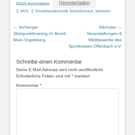
Herunterladen
BSS25-Ausschreibung
Kategorien
Schlagworte
MVS
Einzelmeisterschaft
,
Schnellschach
,
Senioren
Beitragsnavigation
← Vorheriger
Nächster →
Vorheriger
Nächster
Stützpunkttraining im Bezirk
Veranstaltungen &
Beitrag:
Beitrag:
Main-Vogelsberg
Wettbewerbe des
Sportkreises Offenbach e.V.
Schreibe einen Kommentar
Deine E-Mail-Adresse wird nicht veröffentlicht.
Erforderliche Felder sind mit
*
markiert
Kommentar
*