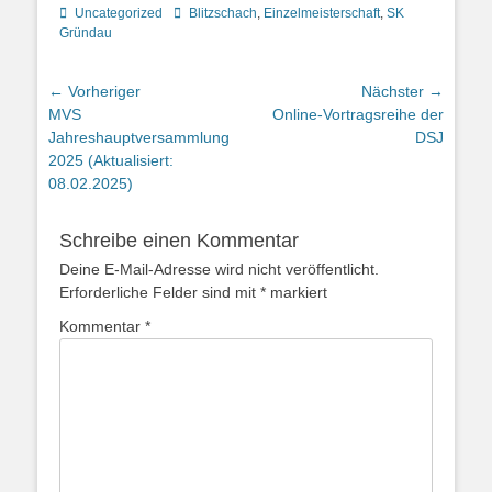
Kategorien
Schlagworte
Uncategorized
Blitzschach
,
Einzelmeisterschaft
,
SK
Gründau
Beitragsnavigation
← Vorheriger
Nächster →
Vorheriger
Nächster
MVS
Online-Vortragsreihe der
Beitrag:
Beitrag:
Jahreshauptversammlung
DSJ
2025 (Aktualisiert:
08.02.2025)
Schreibe einen Kommentar
Deine E-Mail-Adresse wird nicht veröffentlicht.
Erforderliche Felder sind mit
*
markiert
Kommentar
*