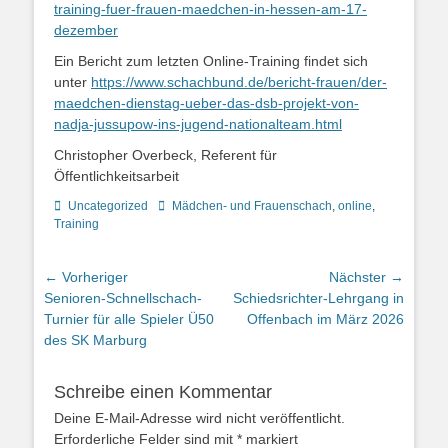
training-fuer-frauen-maedchen-in-hessen-am-17-
dezember
Ein Bericht zum letzten Online-Training findet sich
unter
https://www.schachbund.de/bericht-frauen/der-
maedchen-dienstag-ueber-das-dsb-projekt-von-
nadja-jussupow-ins-jugend-nationalteam.html
Christopher Overbeck, Referent für
Öffentlichkeitsarbeit
Kategorien
Schlagworte
Uncategorized
Mädchen- und Frauenschach
,
online
,
Training
Beitragsnavigation
← Vorheriger
Nächster →
Vorheriger
Nächster
Senioren-Schnellschach-
Schiedsrichter-Lehrgang in
Beitrag:
Beitrag:
Turnier für alle Spieler Ü50
Offenbach im März 2026
des SK Marburg
Schreibe einen Kommentar
Deine E-Mail-Adresse wird nicht veröffentlicht.
Erforderliche Felder sind mit
*
markiert