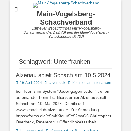
Main-Vogelsberg-
Schachverband
Offizieller Webauftritt des Main-Vogelsberg-
Schachverband e.V. (MVS) und der Main-Vogelsberg-
Schachjugend (MVSJ)
Schlagwort:
Unterfranken
Alzenau spielt Schach am 10.5.2024
Posted
Autor
19. April 2024
coverbeck
Kommentar hinterlassen
on
6er-Teams im System “Jeder gegen Jeden” treffen
aufeinander beim Traditionsturnier Alzenau spielt
Schach am 10. Mai 2024. Details auf
www.schachclub-alzenau.de. Zur Anmeldung:
https://forms.gle/e9mbXfquu9Y92owG6 Christopher
Overbeck, Referent für Öffentlichkeitsarbeit
Kategorien
Schlagworte
Uncategorized
Mannschaften
,
Schnellschach
,