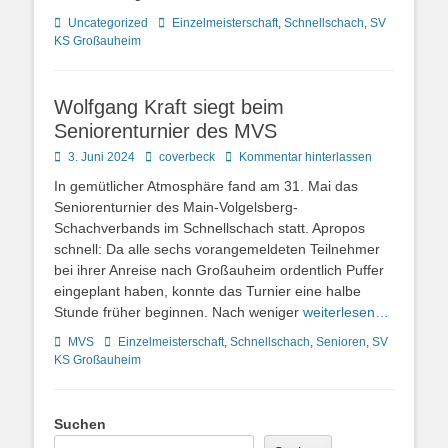
Kategorien
Schlagworte
Uncategorized
Einzelmeisterschaft
,
Schnellschach
,
SV
KS Großauheim
Wolfgang Kraft siegt beim
Seniorenturnier des MVS
Posted
Autor
3. Juni 2024
coverbeck
Kommentar hinterlassen
on
In gemütlicher Atmosphäre fand am 31. Mai das
Seniorenturnier des Main-Volgelsberg-
Schachverbands im Schnellschach statt. Apropos
schnell: Da alle sechs vorangemeldeten Teilnehmer
bei ihrer Anreise nach Großauheim ordentlich Puffer
eingeplant haben, konnte das Turnier eine halbe
Stunde früher beginnen. Nach weniger
weiterlesen…
Kategorien
Schlagworte
MVS
Einzelmeisterschaft
,
Schnellschach
,
Senioren
,
SV
KS Großauheim
Suchen