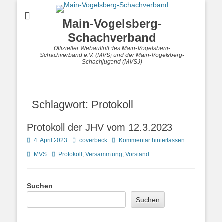
Main-Vogelsberg-
Schachverband
Offizieller Webauftritt des Main-Vogelsberg-
Schachverband e.V. (MVS) und der Main-Vogelsberg-
Schachjugend (MVSJ)
Schlagwort:
Protokoll
Protokoll der JHV vom 12.3.2023
Posted
Autor
4. April 2023
coverbeck
Kommentar hinterlassen
on
Kategorien
Schlagworte
MVS
Protokoll
,
Versammlung
,
Vorstand
Suchen
Suchen