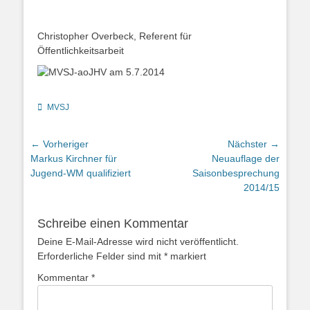
Christopher Overbeck, Referent für
Öffentlichkeitsarbeit
Kategorien
MVSJ
Beitragsnavigation
← Vorheriger
Nächster →
Vorheriger
Nächster
Markus Kirchner für
Neuauflage der
Beitrag:
Beitrag:
Jugend-WM qualifiziert
Saisonbesprechung
2014/15
Schreibe einen Kommentar
Deine E-Mail-Adresse wird nicht veröffentlicht.
Erforderliche Felder sind mit
*
markiert
Kommentar
*