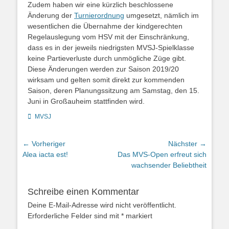
Zudem haben wir eine kürzlich beschlossene
Änderung der
Turnierordnung
umgesetzt, nämlich im
wesentlichen die Übernahme der kindgerechten
Regelauslegung vom HSV mit der Einschränkung,
dass es in der jeweils niedrigsten MVSJ-Spielklasse
keine Partieverluste durch unmögliche Züge gibt.
Diese Änderungen werden zur Saison 2019/20
wirksam und gelten somit direkt zur kommenden
Saison, deren Planungssitzung am Samstag, den 15.
Juni in Großauheim stattfinden wird.
Kategorien
MVSJ
Beitragsnavigation
← Vorheriger
Nächster →
Vorheriger
Nächster
Alea iacta est!
Das MVS-Open erfreut sich
Beitrag:
Beitrag:
wachsender Beliebtheit
Schreibe einen Kommentar
Deine E-Mail-Adresse wird nicht veröffentlicht.
Erforderliche Felder sind mit
*
markiert